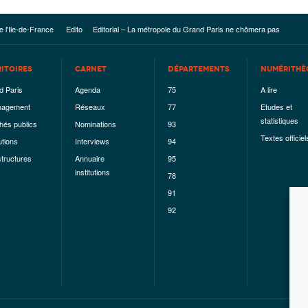
e l'Ile-de-France
Edito
Editorial – La métropole du Grand Paris ne chômera pas
RITOIRES
CARNET
DÉPARTEMENTS
NUMÉRITHÈ
d Paris
Agenda
75
A lire
agement
Réseaux
77
Etudes et
statistiques
hés publics
Nominations
93
Textes officiel
utions
Interviews
94
structures
Annuaire
95
institutions
78
91
92