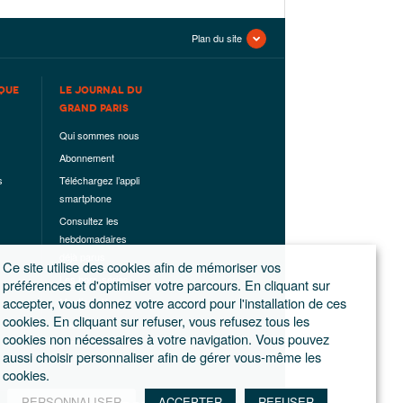
Plan du site
QUE
LE JOURNAL DU
GRAND PARIS
Qui sommes nous
Abonnement
s
Téléchargez l’appli
smartphone
Consultez les
hebdomadaires
déjà parus
Ce site utilise des cookies afin de mémoriser vos
Les hors-séries
préférences et d'optimiser votre parcours. En cliquant sur
accepter, vous donnez votre accord pour l'installation de ces
Mentions légales
cookies. En cliquant sur refuser, vous refusez tous les
Conditions
cookies non nécessaires à votre navigation. Vous pouvez
générales de
aussi choisir personnaliser afin de gérer vous-même les
ventes
cookies.
PERSONNALISER
ACCEPTER
REFUSER