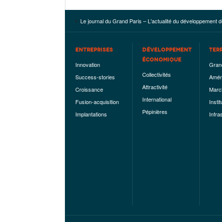
Le journal du Grand Paris – L'actualité du développement d
ENTREPRISES
DÉVELOPPEMENT
TER
ÉCONOMIQUE
Innovation
Gran
Collectivités
Success-stories
Amén
Attractivité
Croissance
Marc
International
Fusion-acquisition
Instit
Pépinières
Implantations
Infra