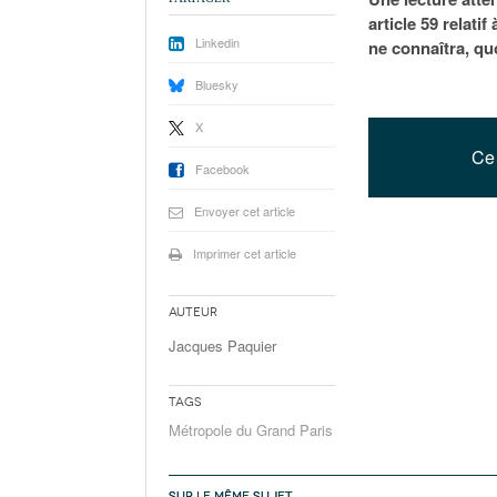
article 59 relati
Linkedin
ne connaîtra, qu
Bluesky
X
Ce 
Facebook
Envoyer cet article
Imprimer cet article
Auteur
Jacques Paquier
Tags
Métropole du Grand Paris
SUR LE MÊME SUJET