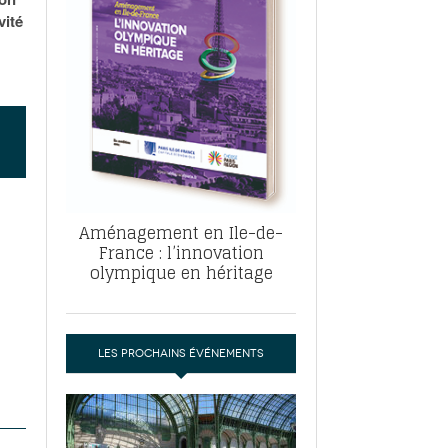
, ABF, ZAC : F. Vauglin détaille sa
vité
- 17
e pour l’urbanisme parisien
es pour
nvier 2026
dres de la tech et de la finance
-
 publie un
 marché de la location de luxe
- 19
didats
us d'articles
Aménagement en Ile-de-
France : l’innovation
olympique en héritage
LES PROCHAINS ÉVÉNEMENTS