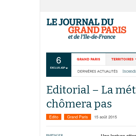
6
Grand Paris
Territoires
EXCLUS JGP
DERNIÈRES ACTUALITÉS
Aménagemen
La Cais
Collectivité
Les cou
Editorial – La mé
Institutions
chômera pas
Services urb
Edito
Grand Paris
15 août 2015
Une lecture atten
PARTAGER