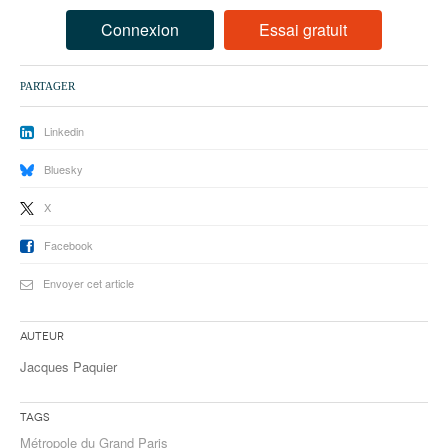
93
Connexion
Essai gratuit
94
95
PARTAGER
Linkedin
Bluesky
X
Facebook
Envoyer cet article
Auteur
Jacques Paquier
Tags
Métropole du Grand Paris