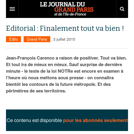
Grand Paris
Editorial : Finalement tout va bien !
Territoires
Edito
Grand Paris
3 juillet 2015
Entreprises
Aménagement
Jean-François Carenco a raison de positiver. Tout va bien.
Départements
Collectivités
Développement économique
Et tout ira de mieux en mieux. Sauf surprise de dernière
minute - le texte de la loi NOTRe est encore en examen à
Carnet
Institutions
Emploi
75
l’heure où nous mettons sous presse - on connaîtra
bientôt les contours de la future métropole. Et des
Les Assises du Grand Paris
Services urbains
Attractivité
77
Nominations
périmètres de ses territoires.
Le podcast
Innovation
78
Portraits
Éditions précédentes
Transport
91
Agenda
Ecouter les épisodes
Ce contenu est disponible
pour les abonnés seulement
Marchés publics
92
Lire les résumés