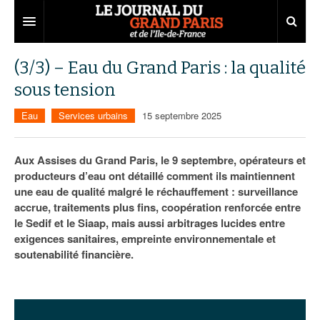
Grand Paris
(3/3) – Eau du Grand Paris : la qualité
sous tension
Territoires
Eau
Services urbains
15 septembre 2025
Entreprises
Aménagement
Départements
Collectivités
Développement économique
Aux Assises du Grand Paris, le 9 septembre, opérateurs et
producteurs d’eau ont détaillé comment ils maintiennent
Carnet
Institutions
Emploi
75
une eau de qualité malgré le réchauffement : surveillance
accrue, traitements plus fins, coopération renforcée entre
Les Assises du Grand Paris
Services urbains
Attractivité
77
Nominations
le Sedif et le Siaap, mais aussi arbitrages lucides entre
Le podcast
Innovation
78
Portraits
Éditions précédentes
exigences sanitaires, empreinte environnementale et
soutenabilité financière.
Transport
91
Agenda
Ecouter les épisodes
Marchés publics
92
Lire les résumés