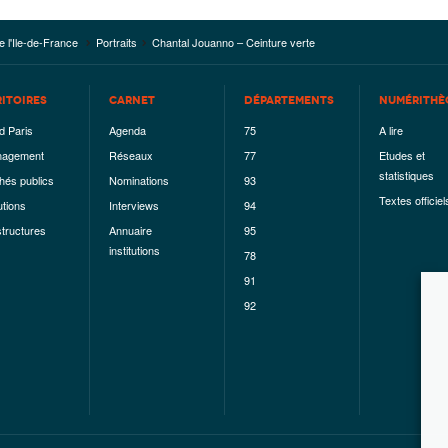
e l'Ile-de-France
Portraits
Chantal Jouanno – Ceinture verte
RITOIRES
CARNET
DÉPARTEMENTS
NUMÉRITHÈ
d Paris
Agenda
75
A lire
agement
Réseaux
77
Etudes et
statistiques
hés publics
Nominations
93
Textes officiel
utions
Interviews
94
structures
Annuaire
95
institutions
78
91
92