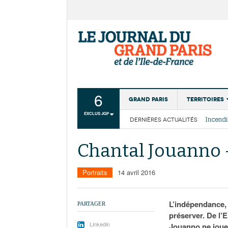
6
Grand Paris
Territoires
EXCLUS JGP
DERNIÈRES ACTUALITÉS
Aménagemen
La Cais
Collectivité
Les cou
Chantal Jouanno 
Institutions
Services urb
Portraits
14 avril 2016
L’indépendance, e
PARTAGER
préserver. De l’
Linkedin
Jouanno ne joue