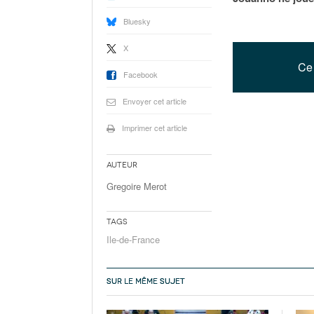
Bluesky
X
Ce 
Facebook
Envoyer cet article
Imprimer cet article
Auteur
Gregoire Merot
Tags
Ile-de-France
SUR LE MÊME SUJET