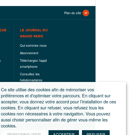
Plan du site
QUE
LE JOURNAL DU
GRAND PARIS
Qui sommes nous
Abonnement
s
Téléchargez l’appli
smartphone
Consultez les
hebdomadaires
déjà parus
Ce site utilise des cookies afin de mémoriser vos
Les hors-séries
préférences et d'optimiser votre parcours. En cliquant sur
accepter, vous donnez votre accord pour l'installation de ces
Mentions légales
cookies. En cliquant sur refuser, vous refusez tous les
Conditions
cookies non nécessaires à votre navigation. Vous pouvez
générales de
aussi choisir personnaliser afin de gérer vous-même les
ventes
cookies.
PERSONNALISER
ACCEPTER
REFUSER