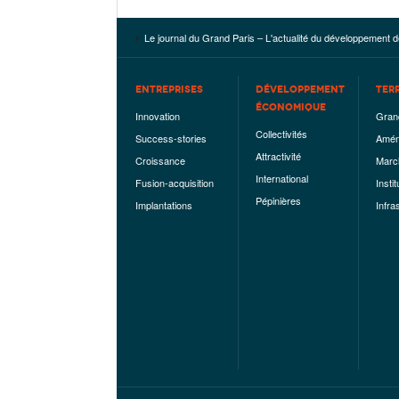
Le journal du Grand Paris – L'actualité du développement d
ENTREPRISES
DÉVELOPPEMENT
TER
ÉCONOMIQUE
Innovation
Gran
Collectivités
Success-stories
Amén
Attractivité
Croissance
Marc
International
Fusion-acquisition
Instit
Pépinières
Implantations
Infra