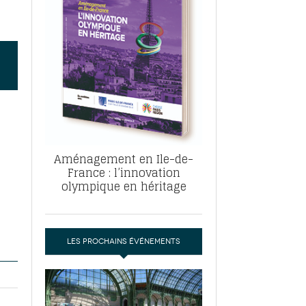
, ABF, ZAC : F. Vauglin détaille sa
- 17
e pour l’urbanisme parisien
es pour
nvier 2026
dres de la tech et de la finance
-
 publie un
 marché de la location de luxe
- 19
didats
us d'articles
Aménagement en Ile-de-
France : l’innovation
olympique en héritage
LES PROCHAINS ÉVÉNEMENTS