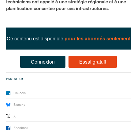
techniciens ont appelé à une stratégie régionale et à une
93
planification concertée pour ces infrastructures.
94
95
Ce contenu est disponible
pour les abonnés seulement
Connexion
Essai gratuit
PARTAGER
Linkedin
Bluesky
X
Facebook