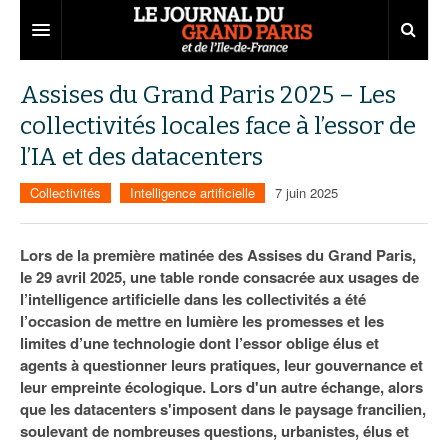
Grand Paris
Assises du Grand Paris 2025 – Les
collectivités locales face à l’essor de
Territoires
l’IA et des datacenters
Entreprises
Aménagement
Collectivités
Intelligence artificielle
7 juin 2025
Départements
Collectivités
Développement économique
Carnet
Institutions
Emploi
75
Lors de la première matinée des Assises du Grand Paris,
le 29 avril 2025, une table ronde consacrée aux usages de
Les Assises du Grand Paris
Services urbains
Attractivité
77
Nominations
l’intelligence artificielle dans les collectivités a été
l’occasion de mettre en lumière les promesses et les
Le podcast
Innovation
78
Portraits
Éditions précédentes
limites d’une technologie dont l’essor oblige élus et
agents à questionner leurs pratiques, leur gouvernance et
Transport
91
Agenda
Ecouter les épisodes
leur empreinte écologique. Lors d'un autre échange, alors
que les datacenters s'imposent dans le paysage francilien,
Marchés publics
92
Lire les résumés
soulevant de nombreuses questions, urbanistes, élus et