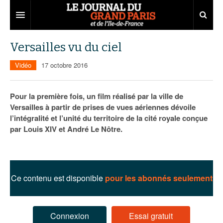
Grand Paris
Versailles vu du ciel
Territoires
Vidéo
17 octobre 2016
Entreprises
Aménagement
Pour la première fois, un film réalisé par la ville de
Départements
Collectivités
Développement économique
Versailles à partir de prises de vues aériennes dévoile
l’intégralité et l’unité du territoire de la cité royale conçue
Carnet
Institutions
Emploi
75
par Louis XIV et André Le Nôtre.
Les Assises du Grand Paris
Services urbains
Attractivité
77
Nominations
Le podcast
Innovation
78
Portraits
Éditions précédentes
Ce contenu est disponible
pour les abonnés seulement
Transport
91
Agenda
Ecouter les épisodes
Marchés publics
92
Lire les résumés
Connexion
Essai gratuit