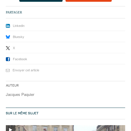
93
PARTAGER
94
95
Linkedin
Bluesky
X
Facebook
Envoyer cet article
Auteur
Jacques Paquier
SUR LE MÊME SUJET