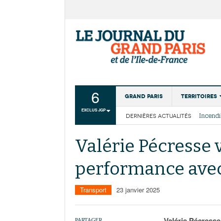
6
Grand Paris
Territoires
EXCLUS JGP
DERNIÈRES ACTUALITÉS
Aménagemen
La Cais
Collectivité
Les cou
Valérie Pécresse 
Institutions
performance ave
Services urb
Transport
23 janvier 2025
Valérie Pécresse
PARTAGER