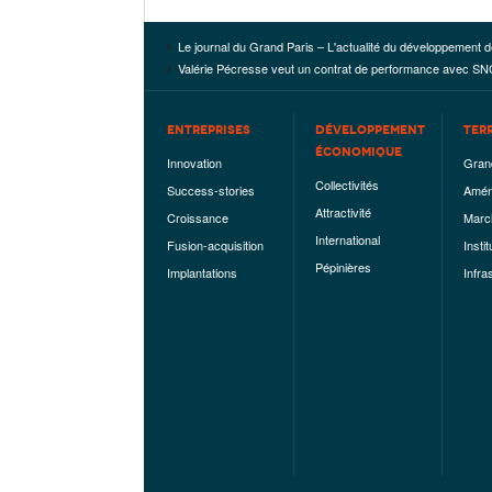
Le journal du Grand Paris – L'actualité du développement d
Valérie Pécresse veut un contrat de performance avec 
ENTREPRISES
DÉVELOPPEMENT
TER
ÉCONOMIQUE
Innovation
Gran
Collectivités
Success-stories
Amén
Attractivité
Croissance
Marc
International
Fusion-acquisition
Instit
Pépinières
Implantations
Infra