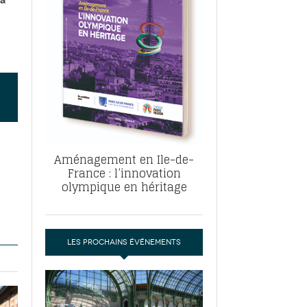
, ABF, ZAC : F. Vauglin détaille sa
- 17
e pour l’urbanisme parisien
es pour
nvier 2026
dres de la tech et de la finance
-
 publie un
 marché de la location de luxe
- 19
didats
us d'articles
Aménagement en Ile-de-
France : l’innovation
olympique en héritage
LES PROCHAINS ÉVÉNEMENTS