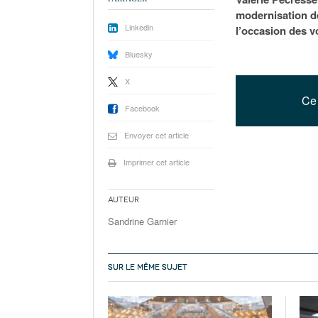
modernisation de
Linkedin
l’occasion des vo
Bluesky
X
Ce 
Facebook
Envoyer cet article
Imprimer cet article
Auteur
Sandrine Garnier
SUR LE MÊME SUJET