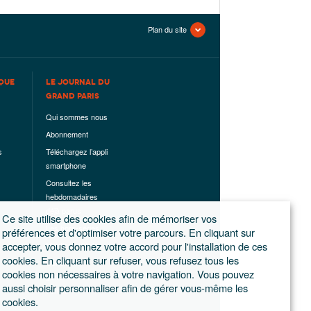
Plan du site
QUE
LE JOURNAL DU
GRAND PARIS
Qui sommes nous
Abonnement
s
Téléchargez l’appli
smartphone
Consultez les
hebdomadaires
déjà parus
Ce site utilise des cookies afin de mémoriser vos
Les hors-séries
préférences et d'optimiser votre parcours. En cliquant sur
accepter, vous donnez votre accord pour l'installation de ces
Mentions légales
cookies. En cliquant sur refuser, vous refusez tous les
Conditions
cookies non nécessaires à votre navigation. Vous pouvez
générales de
aussi choisir personnaliser afin de gérer vous-même les
ventes
cookies.