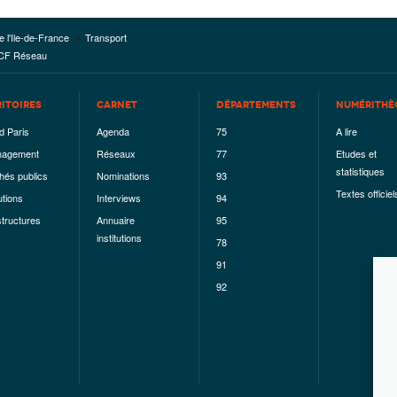
e l'Ile-de-France
Transport
SNCF Réseau
RITOIRES
CARNET
DÉPARTEMENTS
NUMÉRITHÈ
d Paris
Agenda
75
A lire
agement
Réseaux
77
Etudes et
statistiques
hés publics
Nominations
93
Textes officiel
utions
Interviews
94
structures
Annuaire
95
institutions
78
91
92