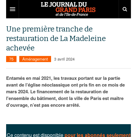
Grand Paris
Une première tranche de
restauration de La Madeleine
Territoires
achevée
Entreprises
Aménagement
75
Aménagement
3 avril 2024
Départements
Collectivités
Développement économique
Carnet
Institutions
Emploi
75
Entamés en mai 2021, les travaux portant sur la partie
avant de l’église néoclassique ont pris fin en ce mois de
Les Assises du Grand Paris
Services urbains
Attractivité
77
Nominations
mars 2024. Le financement de la restauration de
l'ensemble du bâtiment, dont la ville de Paris est maître
Le podcast
Innovation
78
Portraits
Éditions précédentes
d'ouvrage, n’est pas encore arrêté.
Transport
91
Agenda
Ecouter les épisodes
Marchés publics
92
Lire les résumés
Ce contenu est disponible
pour les abonnés seulement