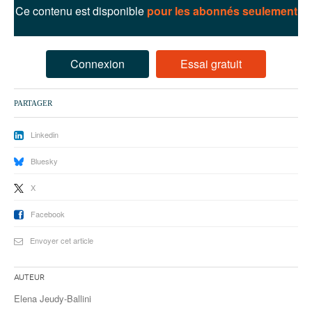
93
Ce contenu est disponible
pour les abonnés seulement
94
95
Connexion
Essai gratuit
PARTAGER
Linkedin
Bluesky
X
Facebook
Envoyer cet article
Auteur
Elena Jeudy-Ballini