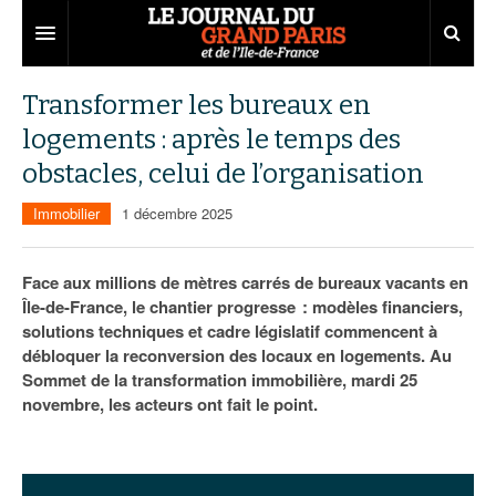
Grand Paris
Transformer les bureaux en
logements : après le temps des
Territoires
obstacles, celui de l’organisation
Entreprises
Aménagement
Immobilier
1 décembre 2025
Départements
Collectivités
Développement économique
Carnet
Institutions
Emploi
75
Face aux millions de mètres carrés de bureaux vacants en
Île-de-France, le chantier progresse : modèles financiers,
Les Assises du Grand Paris
Services urbains
Attractivité
77
Nominations
solutions techniques et cadre législatif commencent à
débloquer la reconversion des locaux en logements. Au
Le podcast
Innovation
78
Portraits
Éditions précédentes
Sommet de la transformation immobilière, mardi 25
novembre, les acteurs ont fait le point.
Transport
91
Agenda
Ecouter les épisodes
Marchés publics
92
Lire les résumés