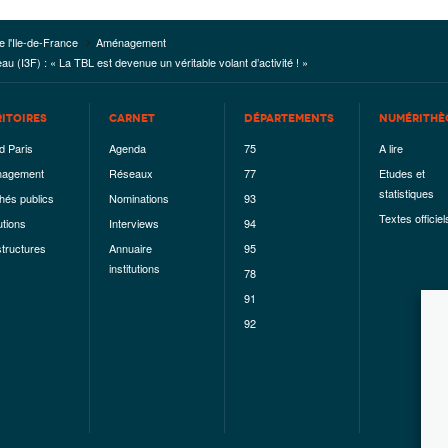
e l'Ile-de-France
Aménagement
 (I3F) : « La TBL est devenue un véritable volant d’activité ! »
RITOIRES
CARNET
DÉPARTEMENTS
NUMÉRITHÈ
d Paris
Agenda
75
A lire
agement
Réseaux
77
Etudes et
statistiques
hés publics
Nominations
93
Textes officiel
utions
Interviews
94
structures
Annuaire
95
institutions
78
91
92