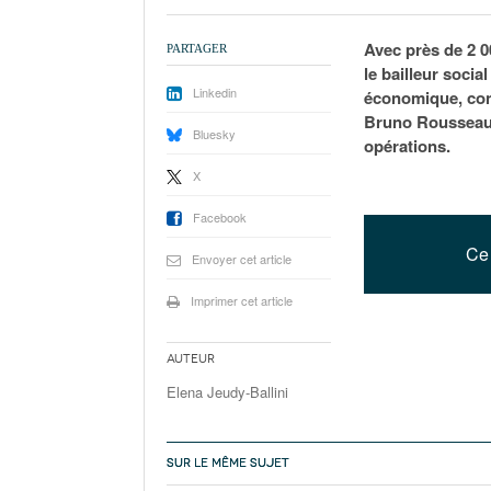
Avec près de 2 0
PARTAGER
le bailleur soci
Linkedin
économique, cont
Bruno Rousseau, 
Bluesky
opérations.
X
Facebook
Ce 
Envoyer cet article
Imprimer cet article
Auteur
Elena Jeudy-Ballini
SUR LE MÊME SUJET