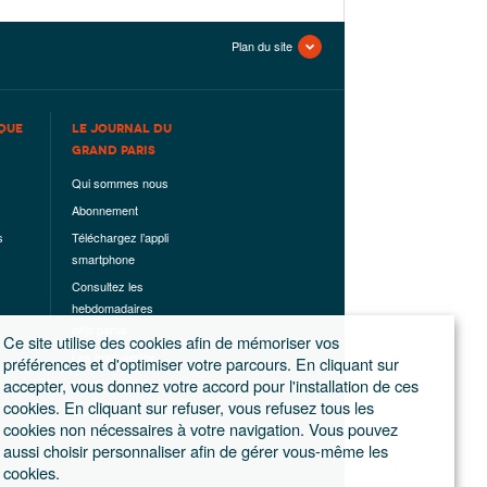
Plan du site
QUE
LE JOURNAL DU
GRAND PARIS
Qui sommes nous
Abonnement
s
Téléchargez l’appli
smartphone
Consultez les
hebdomadaires
déjà parus
Ce site utilise des cookies afin de mémoriser vos
Les hors-séries
préférences et d'optimiser votre parcours. En cliquant sur
accepter, vous donnez votre accord pour l'installation de ces
Mentions légales
cookies. En cliquant sur refuser, vous refusez tous les
Conditions
cookies non nécessaires à votre navigation. Vous pouvez
générales de
aussi choisir personnaliser afin de gérer vous-même les
ventes
cookies.