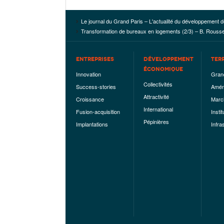
Le journal du Grand Paris – L'actualité du développement d
Transformation de bureaux en logements (2/3) – B. Rousseau
ENTREPRISES
DÉVELOPPEMENT
TER
ÉCONOMIQUE
Innovation
Gran
Collectivités
Success-stories
Amén
Attractivité
Croissance
Marc
International
Fusion-acquisition
Instit
Pépinières
Implantations
Infra