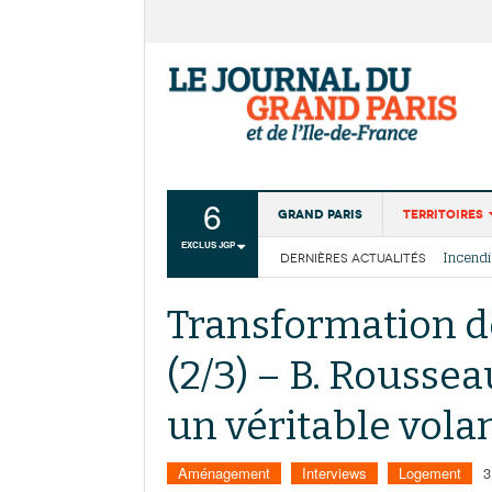
6
Grand Paris
Territoires
EXCLUS JGP
DERNIÈRES ACTUALITÉS
Aménagemen
La Cais
Collectivité
Les cou
Transformation d
Institutions
(2/3) – B. Roussea
Services urb
un véritable volant
Aménagement
Interviews
Logement
3