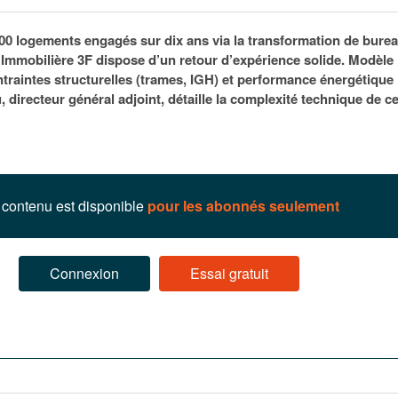
95
À Paris, les cadres de la tech et de la finance
Exclusif – Apex
janvier 2026
-
redessinent le marché de la location de luxe
feuille de rout
00 logements engagés sur dix ans via la transformation de burea
16 juillet 2026
juillet 2026
Municipales 2026 : la CCI livre 23 pist
al Immobilière 3F dispose d’un retour d’expérience solide. Modèle
- 20 ja
relancer l’économie parisienne
raintes structurelles (trames, IGH) et performance énergétique 
Saint-Agne immobilier inaugure une nouvelle
À Paris, les ca
directeur général adjoint, détaille la complexité technique de c
- 15 juillet 2026
résidence à Torcy
Municipales 2026 : la CCI de l’Essonne
redessinent le
16 juillet 2026
Cahier d’expert à destination des can
Plus d'articles
janvier 2026
Pl
Plus d'articles
contenu est disponible
pour les abonnés seulement
Connexion
Essai gratuit