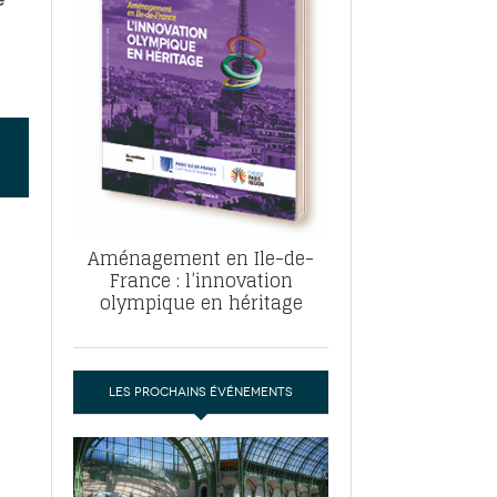
, ABF, ZAC : F. Vauglin détaille sa
- 17
e pour l’urbanisme parisien
es pour
nvier 2026
dres de la tech et de la finance
-
 publie un
 marché de la location de luxe
- 19
didats
us d'articles
Aménagement en Ile-de-
France : l’innovation
olympique en héritage
LES PROCHAINS ÉVÉNEMENTS