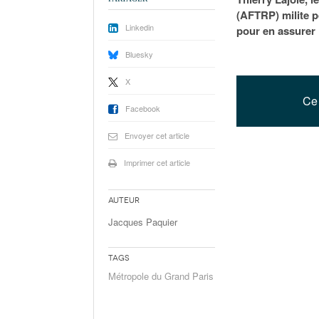
(AFTRP) milite 
Linkedin
pour en assurer l
Bluesky
X
Ce 
Facebook
Envoyer cet article
Imprimer cet article
Auteur
Jacques Paquier
Tags
Métropole du Grand Paris