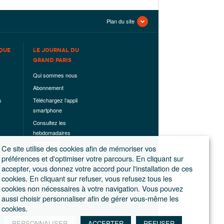
Plan du site
QUE
LE JOURNAL DU
GRAND PARIS
Qui sommes nous
Abonnement
s
Téléchargez l’appli
smartphone
Consultez les
hebdomadaires
déjà parus
Ce site utilise des cookies afin de mémoriser vos
Les hors-séries
préférences et d'optimiser votre parcours. En cliquant sur
accepter, vous donnez votre accord pour l'installation de ces
Mentions légales
cookies. En cliquant sur refuser, vous refusez tous les
Conditions
cookies non nécessaires à votre navigation. Vous pouvez
générales de
aussi choisir personnaliser afin de gérer vous-même les
ventes
cookies.
PERSONNALISER
ACCEPTER
REFUSER