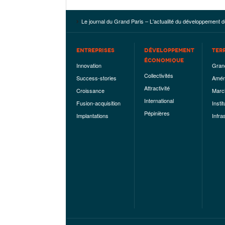
Le journal du Grand Paris – L'actualité du développement d
ENTREPRISES
DÉVELOPPEMENT
TER
ÉCONOMIQUE
Innovation
Gran
Collectivités
Success-stories
Amén
Attractivité
Croissance
Marc
International
Fusion-acquisition
Instit
Pépinières
Implantations
Infra