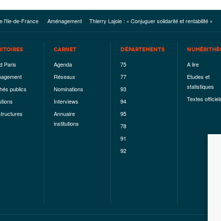
e l'Ile-de-France
Aménagement
Thierry Lajoie : « Conjuguer solidarité et rentabilité »
RITOIRES
CARNET
DÉPARTEMENTS
NUMÉRITHÈ
d Paris
Agenda
75
A lire
agement
Réseaux
77
Etudes et
statistiques
hés publics
Nominations
93
Textes officiel
utions
Interviews
94
structures
Annuaire
95
institutions
78
91
92