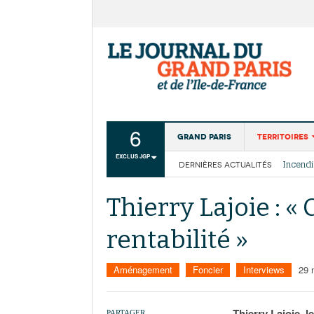
6
Grand Paris
Territoires
EXCLUS JGP
DERNIÈRES ACTUALITÉS
Aménagemen
La Cais
Collectivité
Les cou
Thierry Lajoie : «
Institutions
rentabilité »
Services urb
Aménagement
Foncier
Interviews
29 
Thierry Lajoie, 
PARTAGER