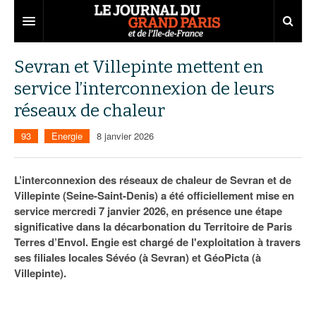
Grand Paris
Sevran et Villepinte mettent en
service l’interconnexion de leurs
Territoires
réseaux de chaleur
Entreprises
Aménagement
93
Energie
8 janvier 2026
Départements
Collectivités
Développement économique
Carnet
Institutions
Emploi
75
L’interconnexion des réseaux de chaleur de Sevran et de
Villepinte (Seine-Saint-Denis) a été officiellement mise en
Les Assises du Grand Paris
Services urbains
Attractivité
77
Nominations
service mercredi 7 janvier 2026, en présence une étape
significative dans la décarbonation du Territoire de Paris
Le podcast
Innovation
78
Portraits
Éditions précédentes
Terres d’Envol. Engie est chargé de l'exploitation à travers
ses filiales locales Sévéo (à Sevran) et GéoPicta (à
Transport
91
Agenda
Ecouter les épisodes
Villepinte).
Marchés publics
92
Lire les résumés