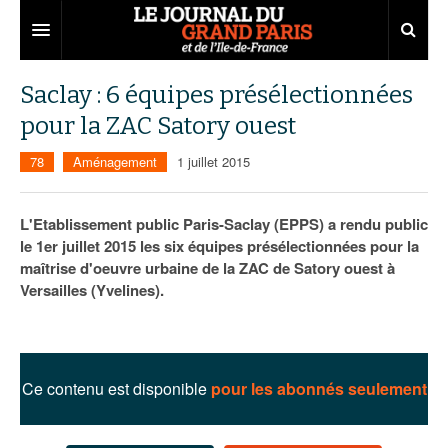
Grand Paris
Saclay : 6 équipes présélectionnées
pour la ZAC Satory ouest
Territoires
78
Aménagement
1 juillet 2015
Entreprises
Aménagement
Départements
Collectivités
Développement économique
L'Etablissement public Paris-Saclay (EPPS) a rendu public
le 1er juillet 2015 les six équipes présélectionnées pour la
Carnet
Institutions
Emploi
75
maîtrise d'oeuvre urbaine de la ZAC de Satory ouest à
Versailles (Yvelines).
Les Assises du Grand Paris
Services urbains
Attractivité
77
Nominations
Le podcast
Innovation
78
Portraits
Éditions précédentes
Transport
91
Agenda
Ecouter les épisodes
Ce contenu est disponible
pour les abonnés seulement
Marchés publics
92
Lire les résumés