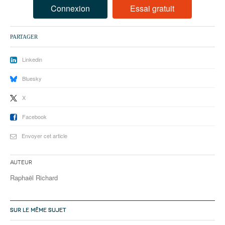
93
Connexion
Essai gratuit
94
PARTAGER
95
Linkedin
Bluesky
X
Facebook
Envoyer cet article
Auteur
Raphaël Richard
SUR LE MÊME SUJET