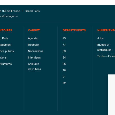
e l'Ile-de-France
Grand Paris
la même façon »
RITOIRES
CARNET
DÉPARTEMENTS
NUMÉRITHÈ
d Paris
Agenda
75
A lire
agement
Réseaux
77
Etudes et
statistiques
hés publics
Nominations
93
Textes officiel
utions
Interviews
94
structures
Annuaire
95
institutions
78
91
92