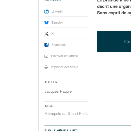
décrit une organi
Linkedin
Sans esprit de s
Bluesky
X
Ce 
Facebook
Envoyer cet article
Imprimer cet article
Auteur
Jacques Paquier
Tags
Métropole du Grand Paris
SUR LE MÊME SUJET