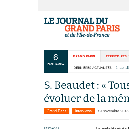
6
Grand Paris
Territoires
EXCLUS JGP
DERNIÈRES ACTUALITÉS
Aménagemen
La Cais
Collectivité
Les cou
S. Beaudet : « Tou
Institutions
évoluer de la mê
Services urb
Grand Paris
Interviews
19 novembre 2015
Le président de 
PARTAGER