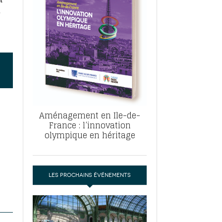
, ABF, ZAC : F. Vauglin détaille sa
.
- 17
e pour l’urbanisme parisien
es pour
nvier 2026
dres de la tech et de la finance
-
 publie un
 marché de la location de luxe
- 19
didats
us d'articles
Aménagement en Ile-de-
France : l’innovation
olympique en héritage
LES PROCHAINS ÉVÉNEMENTS