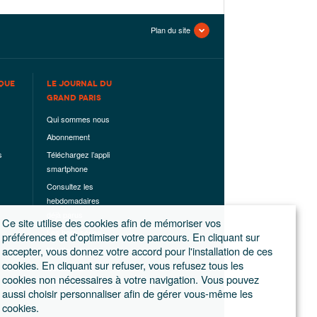
Plan du site
QUE
LE JOURNAL DU
GRAND PARIS
Qui sommes nous
Abonnement
s
Téléchargez l’appli
smartphone
Consultez les
hebdomadaires
déjà parus
Ce site utilise des cookies afin de mémoriser vos
Les hors-séries
préférences et d'optimiser votre parcours. En cliquant sur
accepter, vous donnez votre accord pour l'installation de ces
Mentions légales
cookies. En cliquant sur refuser, vous refusez tous les
Conditions
cookies non nécessaires à votre navigation. Vous pouvez
générales de
aussi choisir personnaliser afin de gérer vous-même les
ventes
cookies.