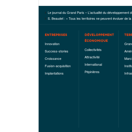
Le journal du Grand Paris – L'actualité du développement d
S. Beaudet : « Tous les territoires ne peuvent évoluer de 
ENTREPRISES
DÉVELOPPEMENT
TER
ÉCONOMIQUE
Innovation
Gran
Collectivités
Success-stories
Amén
Attractivité
Croissance
Marc
International
Fusion-acquisition
Instit
Pépinières
Implantations
Infra