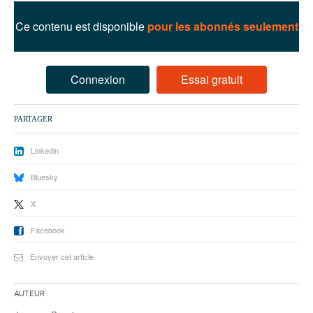
93
Ce contenu est disponible
pour les abonnés seulement
94
95
Connexion
Essai gratuit
PARTAGER
Linkedin
Bluesky
X
Facebook
Envoyer cet article
Auteur