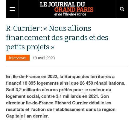
Grand Paris
R. Curnier : « Nous allions
financement des grands et des
Territoires
petits projets »
Entreprises
Aménagement
Interviews
19 avril 2023
Départements
Collectivités
Développement économique
Carnet
Institutions
Emploi
75
En Ile-de-France en 2022, la Banque des territoires a
financé 18 895 logements ainsi que 26 450 réhabilitations.
Les Assises du Grand Paris
Services urbains
Attractivité
77
Nominations
Soit 3,2 milliards d’euros prêtés pour le secteur du
logement social, contre 3,1 milliards en 2021. Son
Le podcast
Innovation
78
Portraits
Éditions précédentes
directeur Ile-de-France Richard Curnier détaille les
résultats et l’action de l'établissement dans la région
Transport
91
Agenda
Ecouter les épisodes
Capitale l’an dernier.
Marchés publics
92
Lire les résumés