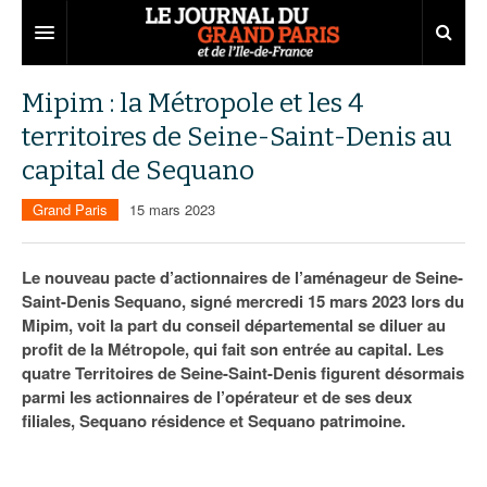
Grand Paris
Mipim : la Métropole et les 4
territoires de Seine-Saint-Denis au
Territoires
capital de Sequano
Entreprises
Aménagement
Grand Paris
15 mars 2023
Départements
Collectivités
Développement économique
Carnet
Institutions
Emploi
75
Le nouveau pacte d’actionnaires de l’aménageur de Seine-
Saint-Denis Sequano, signé mercredi 15 mars 2023 lors du
Les Assises du Grand Paris
Services urbains
Attractivité
77
Nominations
Mipim, voit la part du conseil départemental se diluer au
profit de la Métropole, qui fait son entrée au capital. Les
Le podcast
Innovation
78
Portraits
Éditions précédentes
quatre Territoires de Seine-Saint-Denis figurent désormais
parmi les actionnaires de l’opérateur et de ses deux
Transport
91
Agenda
Ecouter les épisodes
filiales, Sequano résidence et Sequano patrimoine.
Marchés publics
92
Lire les résumés