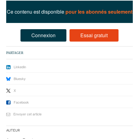
93
Ce contenu est disponible
pour les abonnés seulement
94
95
Connexion
Essai gratuit
PARTAGER
Linkedin
Bluesky
X
Facebook
Envoyer cet article
Auteur