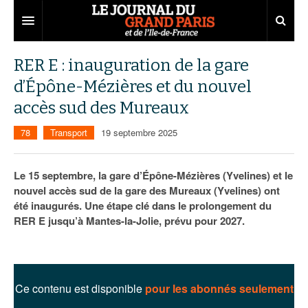
Grand Paris
RER E : inauguration de la gare
d’Épône-Mézières et du nouvel
Territoires
accès sud des Mureaux
Entreprises
Aménagement
78
Transport
19 septembre 2025
Départements
Collectivités
Développement économique
Carnet
Institutions
Emploi
75
Le 15 septembre, la gare d’Épône-Mézières (Yvelines) et le
nouvel accès sud de la gare des Mureaux (Yvelines) ont
Les Assises du Grand Paris
Services urbains
Attractivité
77
Nominations
été inaugurés. Une étape clé dans le prolongement du
RER E jusqu’à Mantes-la-Jolie, prévu pour 2027.
Le podcast
Innovation
78
Portraits
Éditions précédentes
Transport
91
Agenda
Ecouter les épisodes
Marchés publics
92
Lire les résumés
Ce contenu est disponible
pour les abonnés seulement