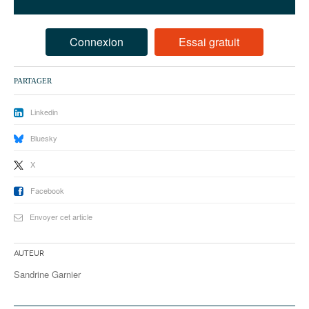
93
94
Connexion
Essai gratuit
95
PARTAGER
Linkedin
Bluesky
X
Facebook
Envoyer cet article
Auteur
Sandrine Garnier