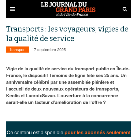
Grand Paris
Transports : les voyageurs, vigies de
la qualité de service
Territoires
Transport
17 septembre 2025
Entreprises
Aménagement
Départements
Collectivités
Développement économique
Vigie de la qualité de service du transport public en Île-de-
France, le dispositif Témoins de ligne fête ses 25 ans. Un
Carnet
Institutions
Emploi
75
anniversaire célébré par une assemblée plénière et
l’accueil de deux nouveaux opérateurs de transports,
Les Assises du Grand Paris
Services urbains
Attractivité
77
Nominations
Keolis et LacroixSavac. L’ouverture à la concurrence
Le podcast
Innovation
78
Portraits
Éditions précédentes
serait-elle un facteur d’amélioration de l’offre ?
Transport
91
Agenda
Ecouter les épisodes
Marchés publics
92
Lire les résumés
Ce contenu est disponible
pour les abonnés seulement