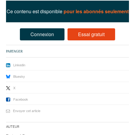
93
Ce contenu est disponible
pour les abonnés seulement
94
95
Connexion
Essai gratuit
PARTAGER
Linkedin
Bluesky
X
Facebook
Envoyer cet article
Auteur