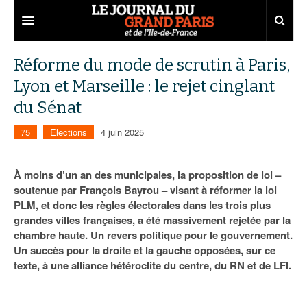
Grand Paris
Réforme du mode de scrutin à Paris,
Lyon et Marseille : le rejet cinglant
Territoires
du Sénat
Entreprises
Aménagement
75
Elections
4 juin 2025
Départements
Collectivités
Développement économique
Carnet
Institutions
Emploi
75
À moins d’un an des municipales, la proposition de loi –
soutenue par François Bayrou – visant à réformer la loi
Les Assises du Grand Paris
Services urbains
Attractivité
77
Nominations
PLM, et donc les règles électorales dans les trois plus
grandes villes françaises, a été massivement rejetée par la
Le podcast
Innovation
78
Portraits
Éditions précédentes
chambre haute. Un revers politique pour le gouvernement.
Un succès pour la droite et la gauche opposées, sur ce
Transport
91
Agenda
Ecouter les épisodes
texte, à une alliance hétéroclite du centre, du RN et de LFI.
Marchés publics
92
Lire les résumés