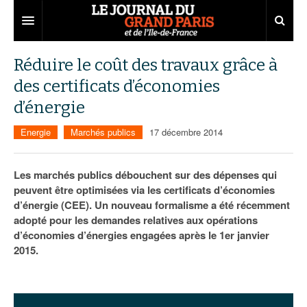
Grand Paris
Réduire le coût des travaux grâce à
des certificats d’économies
Territoires
d’énergie
Entreprises
Aménagement
Energie
Marchés publics
17 décembre 2014
Départements
Collectivités
Développement économique
Carnet
Institutions
Emploi
75
Les marchés publics débouchent sur des dépenses qui
peuvent être optimisées via les certificats d’économies
Les Assises du Grand Paris
Services urbains
Attractivité
77
Nominations
d’énergie (CEE). Un nouveau formalisme a été récemment
adopté pour les demandes relatives aux opérations
Le podcast
Innovation
78
Portraits
Éditions précédentes
d’économies d’énergies engagées après le 1er janvier
2015.
Transport
91
Agenda
Ecouter les épisodes
Marchés publics
92
Lire les résumés