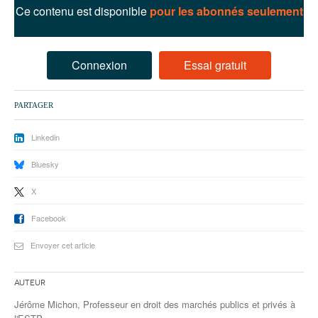
93
Ce contenu est disponible
pour les abonnés seulement
94
95
Connexion
Essai gratuit
PARTAGER
Linkedin
Bluesky
X
Facebook
Envoyer cet article
Auteur
Jérôme Michon, Professeur en droit des marchés publics et privés à