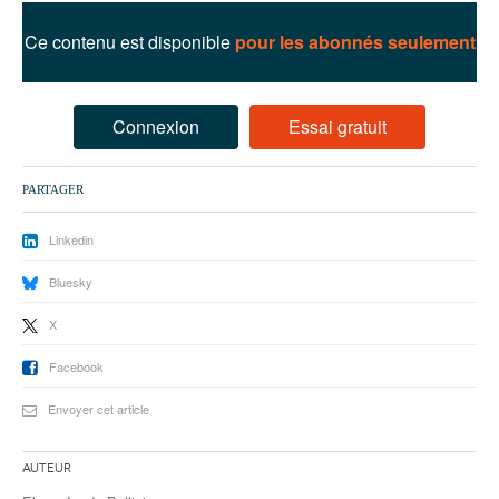
93
Ce contenu est disponible
pour les abonnés seulement
94
95
Connexion
Essai gratuit
PARTAGER
Linkedin
Bluesky
X
Facebook
Envoyer cet article
Auteur