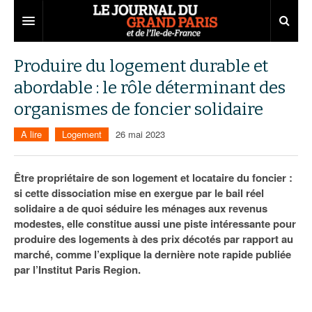
Grand Paris
Produire du logement durable et
abordable : le rôle déterminant des
Territoires
organismes de foncier solidaire
Entreprises
Aménagement
A lire
Logement
26 mai 2023
Départements
Collectivités
Développement économique
Carnet
Institutions
Emploi
75
Être propriétaire de son logement et locataire du foncier :
si cette dissociation mise en exergue par le bail réel
Les Assises du Grand Paris
Services urbains
Attractivité
77
Nominations
solidaire a de quoi séduire les ménages aux revenus
modestes, elle constitue aussi une piste intéressante pour
Le podcast
Innovation
78
Portraits
Éditions précédentes
produire des logements à des prix décotés par rapport au
marché, comme l’explique la dernière note rapide publiée
Transport
91
Agenda
Ecouter les épisodes
par l’Institut Paris Region.
Marchés publics
92
Lire les résumés