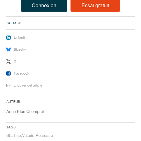
93
Connexion
Essai gratuit
94
PARTAGER
95
Linkedin
Bluesky
X
Facebook
Envoyer cet article
Auteur
Anne-Elen Chompret
Tags
Start-up
,
Valérie Pécresse