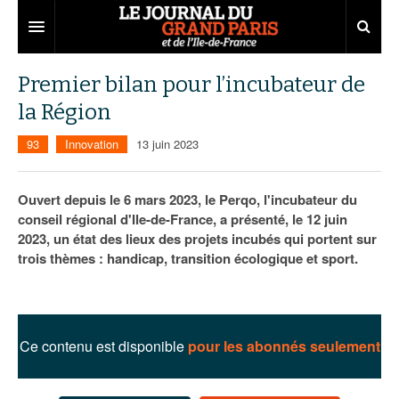
Grand Paris
Premier bilan pour l’incubateur de
la Région
Territoires
93
Innovation
13 juin 2023
Entreprises
Aménagement
Départements
Collectivités
Développement économique
Ouvert depuis le 6 mars 2023, le Perqo, l'incubateur du
conseil régional d'Ile-de-France, a présenté, le 12 juin
Carnet
Institutions
Emploi
75
2023, un état des lieux des projets incubés qui portent sur
trois thèmes : handicap, transition écologique et sport.
Les Assises du Grand Paris
Services urbains
Attractivité
77
Nominations
Le podcast
Innovation
78
Portraits
Éditions précédentes
Transport
91
Agenda
Ecouter les épisodes
Ce contenu est disponible
pour les abonnés seulement
Marchés publics
92
Lire les résumés