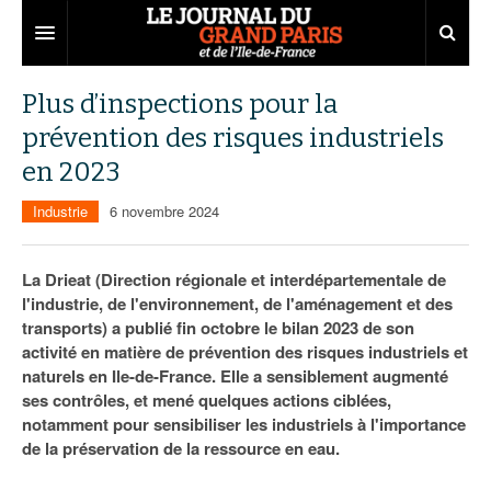
Grand Paris
Plus d’inspections pour la
prévention des risques industriels
Territoires
en 2023
Entreprises
Aménagement
Industrie
6 novembre 2024
Départements
Collectivités
Développement économique
Carnet
Institutions
Emploi
75
La Drieat (Direction régionale et interdépartementale de
l'industrie, de l'environnement, de l'aménagement et des
Les Assises du Grand Paris
Services urbains
Attractivité
77
Nominations
transports) a publié fin octobre le bilan 2023 de son
activité en matière de prévention des risques industriels et
Le podcast
Innovation
78
Portraits
Éditions précédentes
naturels en Ile-de-France. Elle a sensiblement augmenté
ses contrôles, et mené quelques actions ciblées,
Transport
91
Agenda
Ecouter les épisodes
notamment pour sensibiliser les industriels à l'importance
de la préservation de la ressource en eau.
Marchés publics
92
Lire les résumés