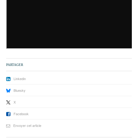
93
94
95
PARTAGER
Linkedin
Bluesky
X
Facebook
Envoyer cet article