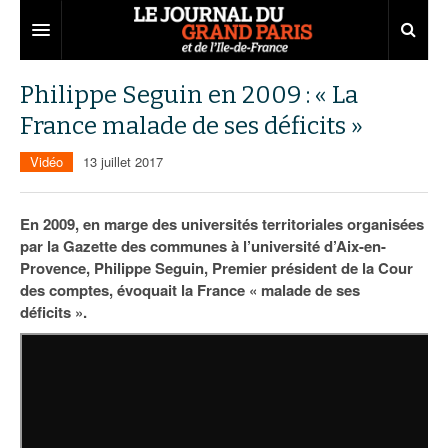
Grand Paris
Philippe Seguin en 2009 : « La
France malade de ses déficits »
Territoires
Vidéo
13 juillet 2017
Entreprises
Aménagement
Départements
Collectivités
Développement économique
En 2009, en marge des universités territoriales organisées
par la Gazette des communes à l’université d’Aix-en-
Carnet
Institutions
Emploi
75
Provence, Philippe Seguin, Premier président de la Cour
des comptes, évoquait la France « malade de ses
Les Assises du Grand Paris
Services urbains
Attractivité
77
Nominations
déficits ».
Le podcast
Innovation
78
Portraits
Éditions précédentes
Transport
91
Agenda
Ecouter les épisodes
Marchés publics
92
Lire les résumés