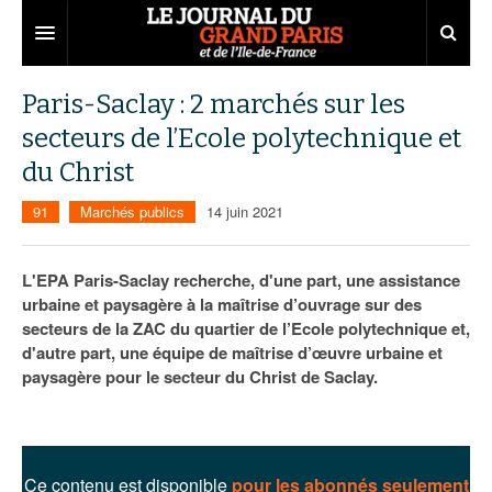
Grand Paris
Paris-Saclay : 2 marchés sur les
secteurs de l’Ecole polytechnique et
Territoires
du Christ
Entreprises
Aménagement
91
Marchés publics
14 juin 2021
Départements
Collectivités
Développement économique
Carnet
Institutions
Emploi
75
L'EPA Paris-Saclay recherche, d'une part, une assistance
urbaine et paysagère à la maîtrise d’ouvrage sur des
Les Assises du Grand Paris
Services urbains
Attractivité
77
Nominations
secteurs de la ZAC du quartier de l’Ecole polytechnique et,
d'autre part, une équipe de maîtrise d’œuvre urbaine et
Le podcast
Innovation
78
Portraits
Éditions précédentes
paysagère pour le secteur du Christ de Saclay.
Transport
91
Agenda
Ecouter les épisodes
Marchés publics
92
Lire les résumés
Ce contenu est disponible
pour les abonnés seulement