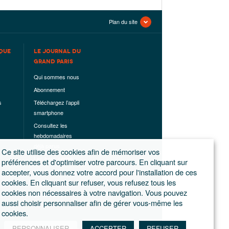
Plan du site
QUE
LE JOURNAL DU
GRAND PARIS
Qui sommes nous
Abonnement
s
Téléchargez l’appli
smartphone
Consultez les
hebdomadaires
déjà parus
Ce site utilise des cookies afin de mémoriser vos
Les hors-séries
préférences et d'optimiser votre parcours. En cliquant sur
accepter, vous donnez votre accord pour l'installation de ces
Mentions légales
cookies. En cliquant sur refuser, vous refusez tous les
Conditions
cookies non nécessaires à votre navigation. Vous pouvez
générales de
aussi choisir personnaliser afin de gérer vous-même les
ventes
cookies.
PERSONNALISER
ACCEPTER
REFUSER