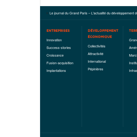
Le journal du Grand Paris – L'actualité du développement d
ENTREPRISES
DÉVELOPPEMENT
TER
ÉCONOMIQUE
Innovation
Gran
Collectivités
Success-stories
Amén
Attractivité
Croissance
Marc
International
Fusion-acquisition
Instit
Pépinières
Implantations
Infra