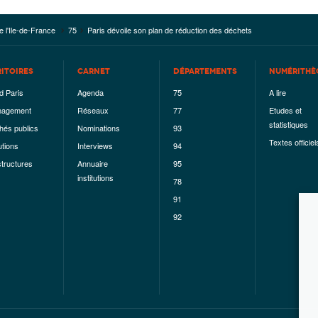
e l'Ile-de-France
75
Paris dévoile son plan de réduction des déchets
RITOIRES
CARNET
DÉPARTEMENTS
NUMÉRITHÈ
d Paris
Agenda
75
A lire
agement
Réseaux
77
Etudes et
statistiques
hés publics
Nominations
93
Textes officiel
utions
Interviews
94
structures
Annuaire
95
institutions
78
91
92