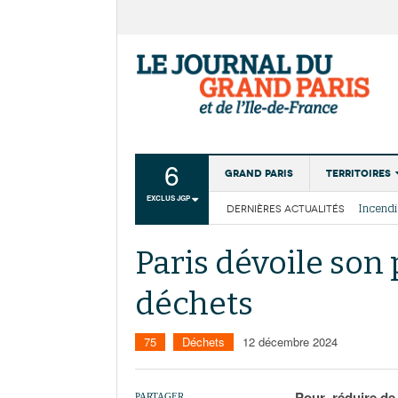
6
Grand Paris
Territoires
EXCLUS JGP
DERNIÈRES ACTUALITÉS
Aménagemen
La Cais
Collectivité
Les cou
Paris dévoile son
Institutions
déchets
Services urb
75
Déchets
12 décembre 2024
Pour réduire de 
PARTAGER