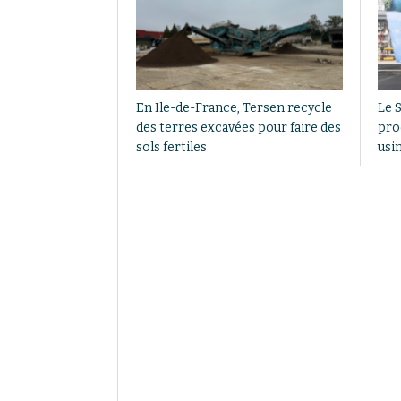
En Ile-de-France, Tersen recycle
Le S
des terres excavées pour faire des
pro
sols fertiles
usi