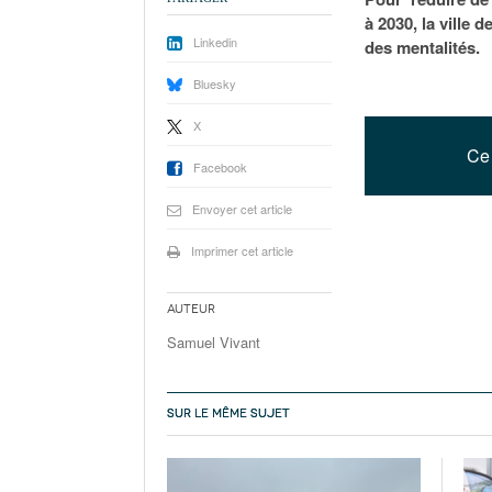
à 2030, la ville 
Linkedin
des mentalités.
Bluesky
X
Ce 
Facebook
Envoyer cet article
Imprimer cet article
Auteur
Samuel Vivant
SUR LE MÊME SUJET