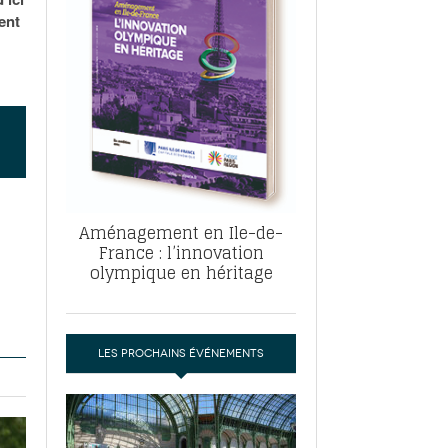
, ABF, ZAC : F. Vauglin détaille sa
ent
- 17
e pour l’urbanisme parisien
es pour
nvier 2026
dres de la tech et de la finance
-
 publie un
 marché de la location de luxe
- 19
didats
us d'articles
Aménagement en Ile-de-
France : l’innovation
olympique en héritage
LES PROCHAINS ÉVÉNEMENTS