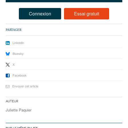
93
94
Connexion
Essai gratuit
95
PARTAGER
Linkedin
Bluesky
X
Facebook
Envoyer cet article
Auteur
Juliette Paquier