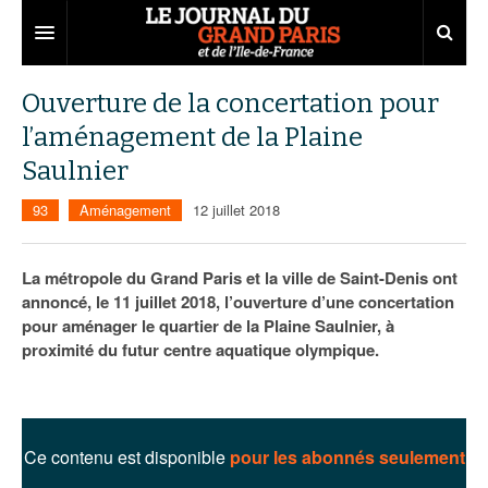
Grand Paris
Ouverture de la concertation pour
l’aménagement de la Plaine
Territoires
Saulnier
Entreprises
Aménagement
93
Aménagement
12 juillet 2018
Départements
Collectivités
Développement économique
Carnet
Institutions
Emploi
75
La métropole du Grand Paris et la ville de Saint-Denis ont
annoncé, le 11 juillet 2018, l’ouverture d’une concertation
Les Assises du Grand Paris
Services urbains
Attractivité
77
Nominations
pour aménager le quartier de la Plaine Saulnier, à
proximité du futur centre aquatique olympique.
Le podcast
Innovation
78
Portraits
Éditions précédentes
Transport
91
Agenda
Ecouter les épisodes
Marchés publics
92
Lire les résumés
Ce contenu est disponible
pour les abonnés seulement