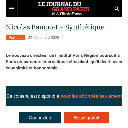
Grand Paris
Nicolas Bauquet – Synthétique
Territoires
Portraits
20 décembre 2022
Entreprises
Aménagement
Le nouveau directeur de l’Institut Paris Region poursuit à
Départements
Collectivités
Développement économique
Paris un parcours international étincelant, qu’il décrit avec
équanimité et bonhommie.
Carnet
Institutions
Emploi
75
Les Assises du Grand Paris
Services urbains
Attractivité
77
Nominations
Le podcast
Innovation
78
Portraits
Éditions précédentes
Ce contenu est disponible
pour les abonnés seulement
Transport
91
Agenda
Ecouter les épisodes
Connexion
Essai gratuit
Marchés publics
92
Lire les résumés