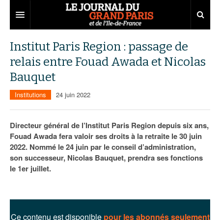
Grand Paris
Institut Paris Region : passage de
relais entre Fouad Awada et Nicolas
Territoires
Bauquet
Entreprises
Aménagement
Institutions
24 juin 2022
Départements
Collectivités
Développement économique
Carnet
Institutions
Emploi
75
Directeur général de l’Institut Paris Region depuis six ans,
Fouad Awada fera valoir ses droits à la retraite le 30 juin
Les Assises du Grand Paris
Services urbains
Attractivité
77
Nominations
2022. Nommé le 24 juin par le conseil d’administration,
son successeur, Nicolas Bauquet, prendra ses fonctions
Le podcast
Innovation
78
Portraits
Éditions précédentes
le 1er juillet.
Transport
91
Agenda
Ecouter les épisodes
Marchés publics
92
Lire les résumés
Ce contenu est disponible
pour les abonnés seulement