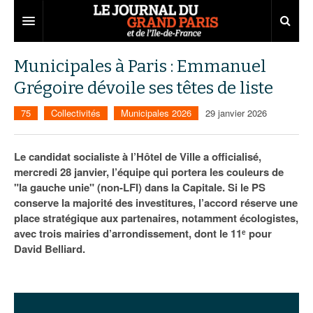
Grand Paris
Municipales à Paris : Emmanuel
Grégoire dévoile ses têtes de liste
Territoires
75
Collectivités
Municipales 2026
29 janvier 2026
Entreprises
Aménagement
Départements
Collectivités
Développement économique
Le candidat socialiste à l’Hôtel de Ville a officialisé,
mercredi 28 janvier, l’équipe qui portera les couleurs de
Carnet
Institutions
Emploi
75
"la gauche unie" (non-LFI) dans la Capitale. Si le PS
conserve la majorité des investitures, l’accord réserve une
Les Assises du Grand Paris
Services urbains
Attractivité
77
Nominations
place stratégique aux partenaires, notamment écologistes,
Le podcast
Innovation
78
Portraits
Éditions précédentes
avec trois mairies d’arrondissement, dont le 11ᵉ pour
David Belliard.
Transport
91
Agenda
Ecouter les épisodes
Marchés publics
92
Lire les résumés