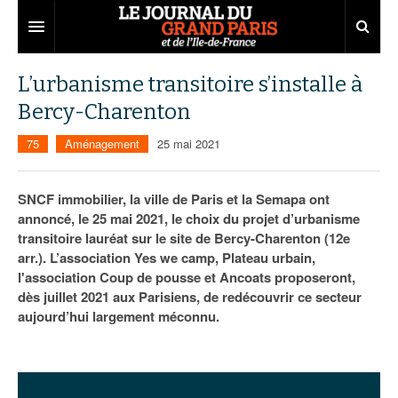
Grand Paris
L’urbanisme transitoire s’installe à
Bercy-Charenton
Territoires
75
Aménagement
25 mai 2021
Entreprises
Aménagement
Départements
Collectivités
Développement économique
SNCF immobilier, la ville de Paris et la Semapa ont
annoncé, le 25 mai 2021, le choix du projet d’urbanisme
Carnet
Institutions
Emploi
75
transitoire lauréat sur le site de Bercy-Charenton (12e
arr.). L’association Yes we camp, Plateau urbain,
Les Assises du Grand Paris
Services urbains
Attractivité
77
Nominations
l'association Coup de pousse et Ancoats proposeront,
Le podcast
Innovation
78
Portraits
Éditions précédentes
dès juillet 2021 aux Parisiens, de redécouvrir ce secteur
aujourd’hui largement méconnu.
Transport
91
Agenda
Ecouter les épisodes
Marchés publics
92
Lire les résumés