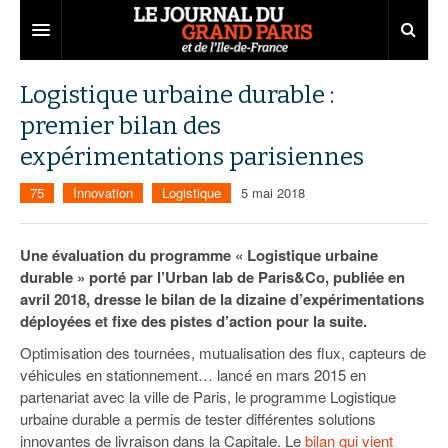
Grand Paris
Logistique urbaine durable :
premier bilan des
Territoires
expérimentations parisiennes
Entreprises
Aménagement
75
Innovation
Logistique
5 mai 2018
Départements
Collectivités
Développement économique
Carnet
Institutions
Emploi
75
Une évaluation du programme « Logistique urbaine
durable » porté par l’Urban lab de Paris&Co, publiée en
Les Assises du Grand Paris
Services urbains
Attractivité
77
Nominations
avril 2018, dresse le bilan de la dizaine d’expérimentations
déployées et fixe des pistes d’action pour la suite.
Le podcast
Innovation
78
Portraits
Éditions précédentes
Optimisation des tournées, mutualisation des flux, capteurs de
Transport
91
Agenda
Ecouter les épisodes
véhicules en stationnement… lancé en mars 2015 en
partenariat avec la ville de Paris, le programme Logistique
Marchés publics
92
Lire les résumés
urbaine durable a permis de tester différentes solutions
innovantes de livraison dans la Capitale. Le
bilan qui vient