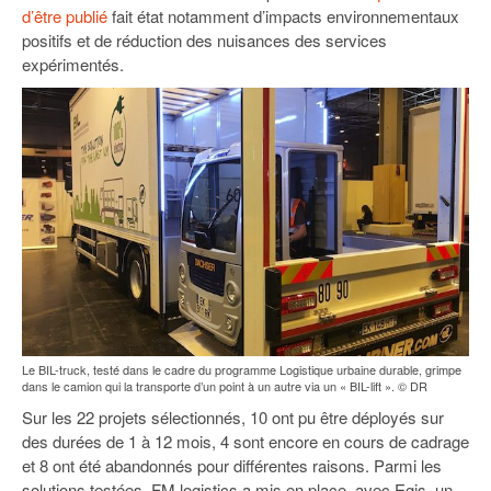
93
d’être publié
fait état notamment d’impacts environnementaux
positifs et de réduction des nuisances des services
94
expérimentés.
95
Le BIL-truck, testé dans le cadre du programme Logistique urbaine durable, grimpe
dans le camion qui la transporte d’un point à un autre via un « BIL-lift ». © DR
Sur les 22 projets sélectionnés, 10 ont pu être déployés sur
des durées de 1 à 12 mois, 4 sont encore en cours de cadrage
et 8 ont été abandonnés pour différentes raisons. Parmi les
solutions testées, FM logistics a mis en place, avec Egis, un