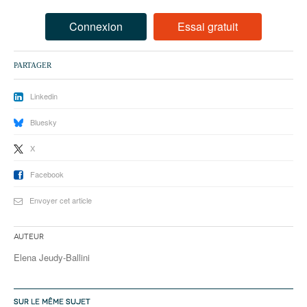
93
Connexion
Essai gratuit
94
95
PARTAGER
Linkedin
Bluesky
X
Facebook
Envoyer cet article
Auteur
Elena Jeudy-Ballini
SUR LE MÊME SUJET