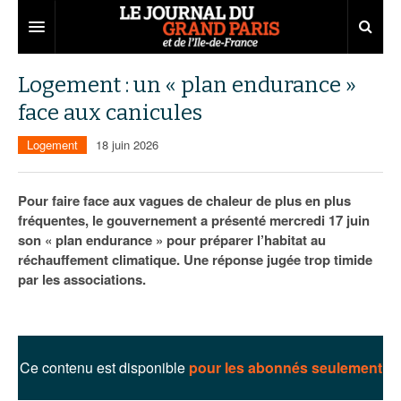
Grand Paris
Logement : un « plan endurance »
face aux canicules
Territoires
Logement
18 juin 2026
Entreprises
Aménagement
Départements
Collectivités
Développement économique
Pour faire face aux vagues de chaleur de plus en plus
fréquentes, le gouvernement a présenté mercredi 17 juin
Carnet
Institutions
Emploi
75
son « plan endurance » pour préparer l’habitat au
réchauffement climatique. Une réponse jugée trop timide
Les Assises du Grand Paris
Services urbains
Attractivité
77
Nominations
par les associations.
Le podcast
Innovation
78
Portraits
Éditions précédentes
Transport
91
Agenda
Ecouter les épisodes
Ce contenu est disponible
pour les abonnés seulement
Marchés publics
92
Lire les résumés