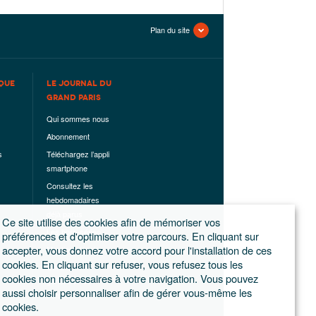
Plan du site
QUE
LE JOURNAL DU
GRAND PARIS
Qui sommes nous
Abonnement
s
Téléchargez l’appli
smartphone
Consultez les
hebdomadaires
déjà parus
Ce site utilise des cookies afin de mémoriser vos
Les hors-séries
préférences et d'optimiser votre parcours. En cliquant sur
accepter, vous donnez votre accord pour l'installation de ces
Mentions légales
cookies. En cliquant sur refuser, vous refusez tous les
Conditions
cookies non nécessaires à votre navigation. Vous pouvez
générales de
aussi choisir personnaliser afin de gérer vous-même les
ventes
cookies.