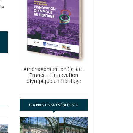
, ABF, ZAC : F. Vauglin détaille sa
ns
- 17
e pour l’urbanisme parisien
es pour
nvier 2026
dres de la tech et de la finance
-
 publie un
 marché de la location de luxe
- 19
didats
us d'articles
Aménagement en Ile-de-
France : l’innovation
olympique en héritage
LES PROCHAINS ÉVÉNEMENTS