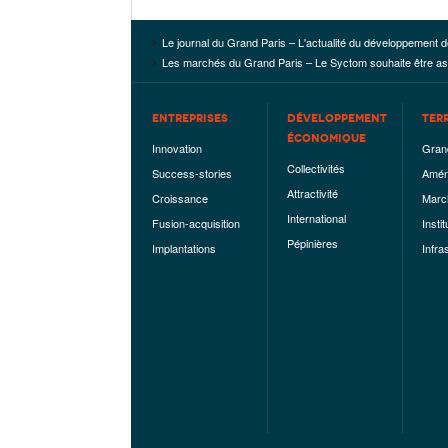
Le journal du Grand Paris – L'actualité du développement d
Les marchés du Grand Paris – Le Syctom souhaite être as
ENTREPRISES
DÉVELOPPEMENT
TER
ÉCONOMIQUE
Innovation
Gran
Collectivités
Success-stories
Amén
Attractivité
Croissance
Marc
International
Fusion-acquisition
Instit
Pépinières
Implantations
Infra