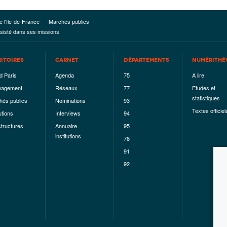
e l'Ile-de-France
Marchés publics
sisté dans ses missions
RITOIRES
CARNET
DÉPARTEMENTS
NUMÉRITHÈ
d Paris
Agenda
75
A lire
agement
Réseaux
77
Etudes et
statistiques
hés publics
Nominations
93
Textes officiel
utions
Interviews
94
structures
Annuaire
95
institutions
78
91
92