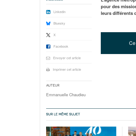
pour des mission
Linkedin
leurs différent
Bluesky
X
Ce 
Facebook
Envoyer cet article
Imprimer cet article
Auteur
Emmanuelle Chaudieu
SUR LE MÊME SUJET