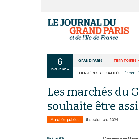
6
Grand Paris
Territoires
EXCLUS JGP
DERNIÈRES ACTUALITÉS
Aménagemen
La Cais
Collectivité
Les cou
Les marchés du G
Institutions
souhaite être ass
Services urb
Marchés publics
5 septembre 2024
L’agence métrop
PARTAGER