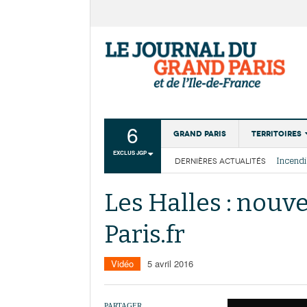
6
Grand Paris
Territoires
EXCLUS JGP
DERNIÈRES ACTUALITÉS
Aménagemen
La Cais
Collectivité
Les cou
Les Halles : nouv
Institutions
Paris.fr
Services urb
Vidéo
5 avril 2016
PARTAGER