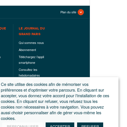
Plan du site
QUE
LE JOURNAL DU
GRAND PARIS
Qui sommes nous
Abonnement
s
Téléchargez l’appli
smartphone
Consultez les
hebdomadaires
déjà parus
Ce site utilise des cookies afin de mémoriser vos
Les hors-séries
préférences et d'optimiser votre parcours. En cliquant sur
accepter, vous donnez votre accord pour l'installation de ces
Mentions légales
cookies. En cliquant sur refuser, vous refusez tous les
Conditions
cookies non nécessaires à votre navigation. Vous pouvez
générales de
aussi choisir personnaliser afin de gérer vous-même les
ventes
cookies.
PERSONNALISER
ACCEPTER
REFUSER