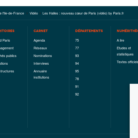
e l'Ile-de-France
Vidéo
Les Halles : nouveau cœur de Paris (vidéo) by Paris.fr
RITOIRES
CARNET
DÉPARTEMENTS
NUMÉRITHÈ
d Paris
Agenda
75
A lire
agement
Réseaux
77
Etudes et
statistiques
hés publics
Nominations
93
Textes officiel
utions
Interviews
94
structures
Annuaire
95
institutions
78
91
92