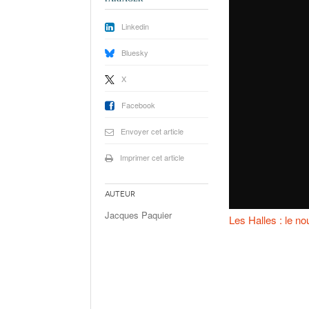
Linkedin
Bluesky
X
Facebook
Envoyer cet article
Imprimer cet article
Auteur
Jacques Paquier
Les Halles : le n