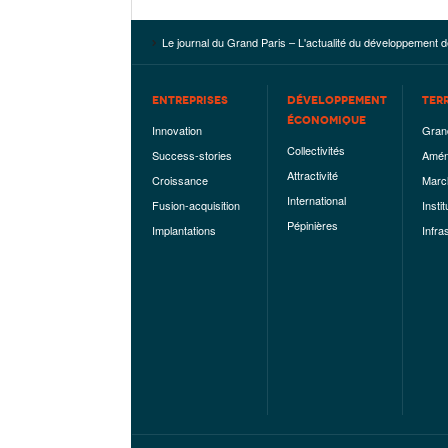
Le journal du Grand Paris – L'actualité du développement d
ENTREPRISES
DÉVELOPPEMENT
TER
ÉCONOMIQUE
Innovation
Gran
Collectivités
Success-stories
Amén
Attractivité
Croissance
Marc
International
Fusion-acquisition
Instit
Pépinières
Implantations
Infra