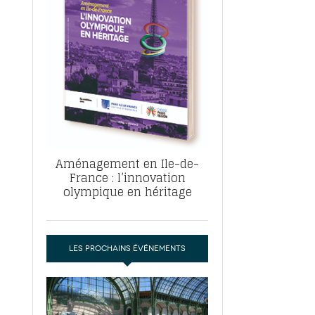
, ABF, ZAC : F. Vauglin détaille sa
- 17
e pour l’urbanisme parisien
es pour
nvier 2026
dres de la tech et de la finance
-
 publie un
 marché de la location de luxe
- 19
didats
us d'articles
Aménagement en Ile-de-
France : l’innovation
olympique en héritage
LES PROCHAINS ÉVÉNEMENTS