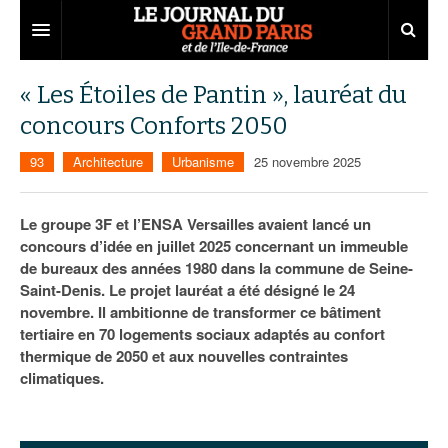
Grand Paris
« Les Étoiles de Pantin », lauréat du
concours Conforts 2050
Territoires
93
Architecture
Urbanisme
25 novembre 2025
Entreprises
Aménagement
Départements
Collectivités
Développement économique
Le groupe 3F et l’ENSA Versailles avaient lancé un
concours d’idée en juillet 2025 concernant un immeuble
Carnet
Institutions
Emploi
75
de bureaux des années 1980 dans la commune de Seine-
Saint-Denis. Le projet lauréat a été désigné le 24
Les Assises du Grand Paris
Services urbains
Attractivité
77
Nominations
novembre. Il ambitionne de transformer ce bâtiment
Le podcast
Innovation
78
Portraits
Éditions précédentes
tertiaire en 70 logements sociaux adaptés au confort
thermique de 2050 et aux nouvelles contraintes
Transport
91
Agenda
Ecouter les épisodes
climatiques.
Marchés publics
92
Lire les résumés