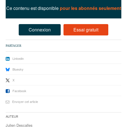
93
Ce contenu est disponible
pour les abonnés seulement
94
95
Connexion
Essai gratuit
PARTAGER
Linkedin
Bluesky
X
Facebook
Envoyer cet article
Auteur
Julien Descalles