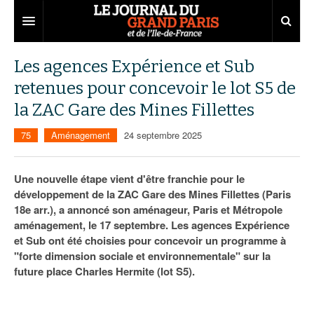
Grand Paris
Les agences Expérience et Sub
retenues pour concevoir le lot S5 de
Territoires
la ZAC Gare des Mines Fillettes
Entreprises
Aménagement
75
Aménagement
24 septembre 2025
Départements
Collectivités
Développement économique
Carnet
Institutions
Emploi
75
Une nouvelle étape vient d'être franchie pour le
développement de la ZAC Gare des Mines Fillettes (Paris
Les Assises du Grand Paris
Services urbains
Attractivité
77
Nominations
18e arr.), a annoncé son aménageur, Paris et Métropole
aménagement, le 17 septembre. Les agences Expérience
Le podcast
Innovation
78
Portraits
Éditions précédentes
et Sub ont été choisies pour concevoir un programme à
"forte dimension sociale et environnementale" sur la
Transport
91
Agenda
Ecouter les épisodes
future place Charles Hermite (lot S5).
Marchés publics
92
Lire les résumés