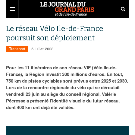
Grand Paris
Le réseau Vélo Ile-de-France
poursuit son déploiement
Territoires
Transport
5 juillet 2023
Entreprises
Aménagement
Départements
Collectivités
Développement économique
Pour les 11 itinéraires de son réseau VIF (Vélo Ile-de-
France), la Région investit 300 millions d’euros. En tout,
Carnet
Institutions
Emploi
75
750 km de pistes cyclables sont prévus entre 2025 et 2030.
Lors de la rencontre régionale du vélo qui se déroulait
Les Assises du Grand Paris
Services urbains
Attractivité
77
Nominations
vendredi 23 juin au siège du conseil régional, Valérie
Le podcast
Innovation
78
Portraits
Éditions précédentes
Pécresse a présenté l’identité visuelle du futur réseau,
dont 400 km ont déjà été validés.
Transport
91
Agenda
Ecouter les épisodes
Marchés publics
92
Lire les résumés