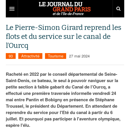
Grand Paris
Le Pierre-Simon Girard reprend les
flots et du service sur le canal de
Territoires
l’Ourcq
Entreprises
Aménagement
93
Attractivité
Tourisme
27 mai 2024
Départements
Collectivités
Développement économique
Carnet
Institutions
Emploi
75
Racheté en 2022 par le conseil départemental de Seine-
Saint-Denis, ce bateau, le seul à pouvoir naviguer sur la
Les Assises du Grand Paris
Services urbains
Attractivité
77
Nominations
petite section à faible gabarit du Canal de l’Ourcq, a
effectué une première traversée informelle vendredi 24
Le podcast
Innovation
78
Portraits
Éditions précédentes
mai entre Pantin et Bobigny en présence de Stéphane
Troussel, le président du Département. En attendant de
Transport
91
Agenda
Ecouter les épisodes
reprendre du service pour l'Eté du canal à partir du 6
juillet. Et pourquoi pas participer à l'aventure olympique,
Marchés publics
92
Lire les résumés
espère l'élu.