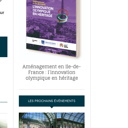
, ABF, ZAC : F. Vauglin détaille sa
- 17
e pour l’urbanisme parisien
our
es pour
nvier 2026
dres de la tech et de la finance
-
 publie un
 marché de la location de luxe
- 19
didats
us d'articles
Aménagement en Ile-de-
France : l’innovation
olympique en héritage
LES PROCHAINS ÉVÉNEMENTS