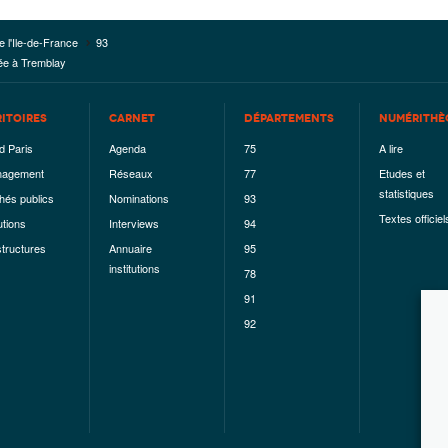
e l'Ile-de-France
93
ée à Tremblay
RITOIRES
CARNET
DÉPARTEMENTS
NUMÉRITHÈ
d Paris
Agenda
75
A lire
agement
Réseaux
77
Etudes et
statistiques
hés publics
Nominations
93
Textes officiel
utions
Interviews
94
structures
Annuaire
95
institutions
78
91
92