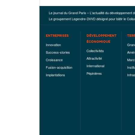
Le journal du Grand Paris – L'actualité du développement d
Le groupement Legendre-DVVD désigné pour bâtir le Colis
ENTREPRISES
DÉVELOPPEMENT
TER
ÉCONOMIQUE
Innovation
Gran
Collectivités
Success-stories
Amén
Attractivité
Croissance
Marc
International
Fusion-acquisition
Instit
Pépinières
Implantations
Infra