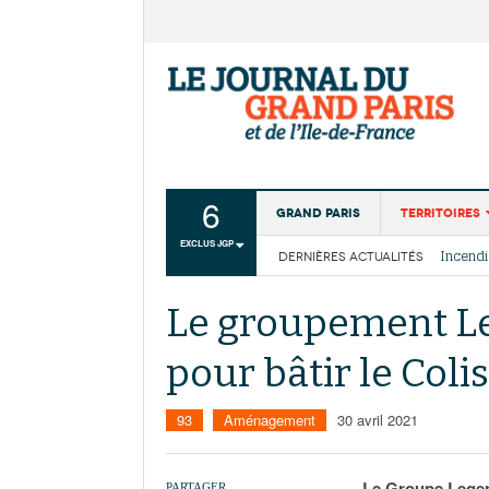
6
Grand Paris
Territoires
EXCLUS JGP
DERNIÈRES ACTUALITÉS
Aménagemen
La Cais
Collectivité
Les cou
Le groupement L
Institutions
pour bâtir le Col
Services urb
93
Aménagement
30 avril 2021
Le Groupe Legend
PARTAGER