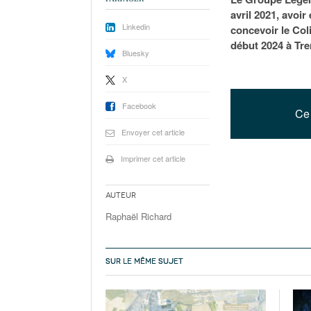
avril 2021, avoi
Linkedin
concevoir le Coli
début 2024 à Tr
Bluesky
X
Facebook
Ce 
Envoyer cet article
Imprimer cet article
Auteur
Raphaël Richard
SUR LE MÊME SUJET