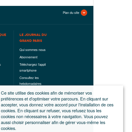
Plan du site
QUE
LE JOURNAL DU
GRAND PARIS
Qui sommes nous
Abonnement
s
Téléchargez l’appli
smartphone
Consultez les
hebdomadaires
déjà parus
Ce site utilise des cookies afin de mémoriser vos
Les hors-séries
préférences et d'optimiser votre parcours. En cliquant sur
accepter, vous donnez votre accord pour l'installation de ces
Mentions légales
cookies. En cliquant sur refuser, vous refusez tous les
Conditions
cookies non nécessaires à votre navigation. Vous pouvez
générales de
aussi choisir personnaliser afin de gérer vous-même les
ventes
cookies.