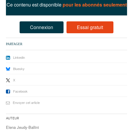
93
Ce contenu est disponible
pour les abonnés seulement
94
95
Connexion
Essai gratuit
PARTAGER
Linkedin
Bluesky
X
Facebook
Envoyer cet article
Auteur
Elena Jeudy-Ballini