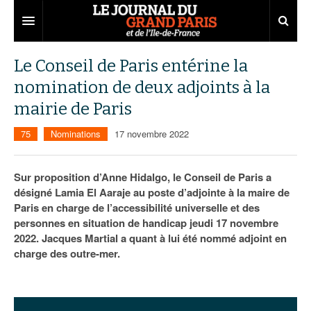
Grand Paris
Le Conseil de Paris entérine la
nomination de deux adjoints à la
Territoires
mairie de Paris
Entreprises
Aménagement
75
Nominations
17 novembre 2022
Départements
Collectivités
Développement économique
Carnet
Institutions
Emploi
75
Sur proposition d’Anne Hidalgo, le Conseil de Paris a
désigné Lamia El Aaraje au poste d’adjointe à la maire de
Les Assises du Grand Paris
Services urbains
Attractivité
77
Nominations
Paris en charge de l’accessibilité universelle et des
personnes en situation de handicap jeudi 17 novembre
Le podcast
Innovation
78
Portraits
Éditions précédentes
2022. Jacques Martial a quant à lui été nommé adjoint en
charge des outre-mer.
Transport
91
Agenda
Ecouter les épisodes
Marchés publics
92
Lire les résumés