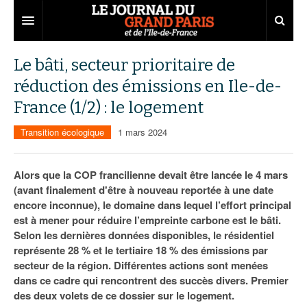
Grand Paris
Le bâti, secteur prioritaire de
réduction des émissions en Ile-de-
Territoires
France (1/2) : le logement
Entreprises
Aménagement
Transition écologique
1 mars 2024
Départements
Collectivités
Développement économique
Carnet
Institutions
Emploi
75
Alors que la COP francilienne devait être lancée le 4 mars
(avant finalement d'être à nouveau reportée à une date
Les Assises du Grand Paris
Services urbains
Attractivité
77
Nominations
encore inconnue), le domaine dans lequel l’effort principal
est à mener pour réduire l’empreinte carbone est le bâti.
Le podcast
Innovation
78
Portraits
Éditions précédentes
Selon les dernières données disponibles, le résidentiel
représente 28 % et le tertiaire 18 % des émissions par
Transport
91
Agenda
Ecouter les épisodes
secteur de la région. Différentes actions sont menées
dans ce cadre qui rencontrent des succès divers. Premier
Marchés publics
92
Lire les résumés
des deux volets de ce dossier sur le logement.