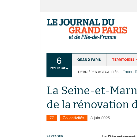
6
Grand Paris
Territoires
EXCLUS JGP
DERNIÈRES ACTUALITÉS
Aménagemen
La Cais
Collectivité
Les cou
La Seine-et-Marne
Institutions
de la rénovation d
Services urb
77
Collectivités
3 juin 2025
Le Département p
PARTAGER