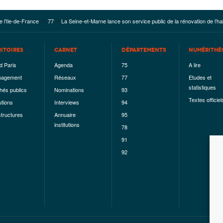
e l'Ile-de-France
77
La Seine-et-Marne lance son service public de la rénovation de l’hab
RITOIRES
CARNET
DÉPARTEMENTS
NUMÉRITHÈ
d Paris
Agenda
75
A lire
agement
Réseaux
77
Etudes et
statistiques
hés publics
Nominations
93
Textes officiel
utions
Interviews
94
structures
Annuaire
95
institutions
78
91
92