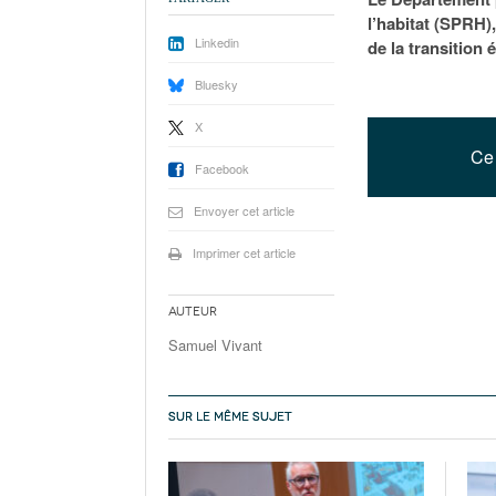
l’habitat (SPRH),
Linkedin
de la transition 
Bluesky
X
Ce 
Facebook
Envoyer cet article
Imprimer cet article
Auteur
Samuel Vivant
SUR LE MÊME SUJET