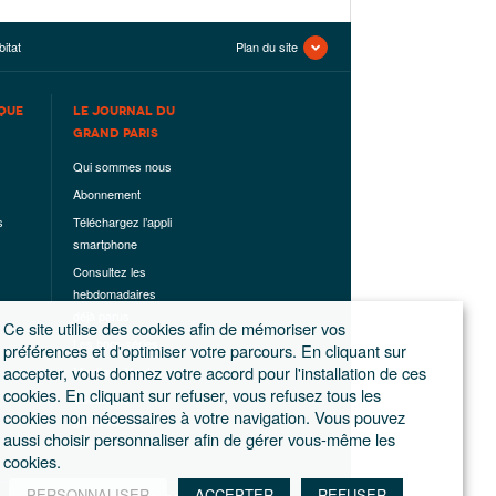
itat
Plan du site
QUE
LE JOURNAL DU
GRAND PARIS
Qui sommes nous
Abonnement
s
Téléchargez l’appli
smartphone
Consultez les
hebdomadaires
déjà parus
Ce site utilise des cookies afin de mémoriser vos
Les hors-séries
préférences et d'optimiser votre parcours. En cliquant sur
accepter, vous donnez votre accord pour l'installation de ces
Mentions légales
cookies. En cliquant sur refuser, vous refusez tous les
Conditions
cookies non nécessaires à votre navigation. Vous pouvez
générales de
aussi choisir personnaliser afin de gérer vous-même les
ventes
cookies.
PERSONNALISER
ACCEPTER
REFUSER