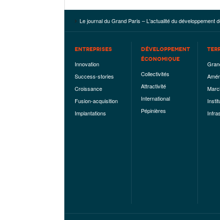
Le journal du Grand Paris – L'actualité du développement d
ENTREPRISES
DÉVELOPPEMENT
TER
ÉCONOMIQUE
Innovation
Gran
Collectivités
Success-stories
Amén
Attractivité
Croissance
Marc
International
Fusion-acquisition
Instit
Pépinières
Implantations
Infra