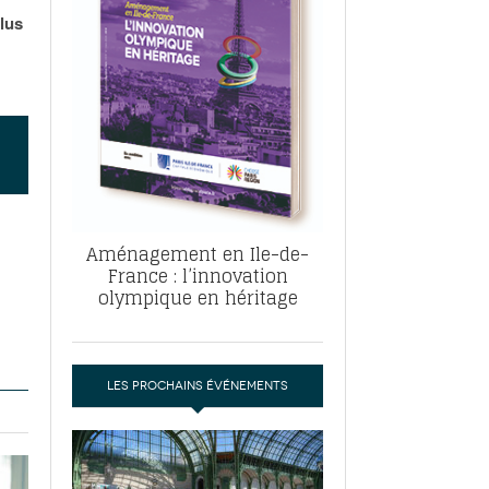
, ABF, ZAC : F. Vauglin détaille sa
plus
- 17
e pour l’urbanisme parisien
es pour
nvier 2026
dres de la tech et de la finance
-
 publie un
 marché de la location de luxe
- 19
didats
us d'articles
Aménagement en Ile-de-
France : l’innovation
olympique en héritage
LES PROCHAINS ÉVÉNEMENTS