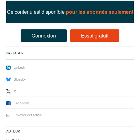
93
Ce contenu est disponible
pour les abonnés seulement
94
95
Connexion
Essai gratuit
PARTAGER
Linkedin
Bluesky
X
Facebook
Envoyer cet article
Auteur