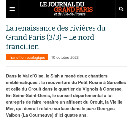
Grand Paris
La renaissance des rivières du
Grand Paris (3/3) – Le nord
Territoires
francilien
Entreprises
Aménagement
Transition écologique
10 octobre 2023
Départements
Collectivités
Développement économique
Carnet
Institutions
Emploi
75
Dans le Val d'Oise, le Siah a mené deux chantiers
emblématiques : la réouverture du Petit Rosne à Sarcelles
Les Assises du Grand Paris
Services urbains
Attractivité
77
Nominations
et celle du Croult dans le quartier du Vignois à Gonesse.
En Seine-Saint-Denis, le conseil départemental a lui
Le podcast
Innovation
78
Portraits
Éditions précédentes
entrepris de faire renaître un affluent du Croult, la Vieille
Mer, qui devrait refaire surface dans le parc Georges
Transport
91
Agenda
Ecouter les épisodes
Valbon (La Courneuve) d'ici quatre ans.
Marchés publics
92
Lire les résumés