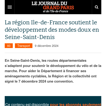
Grand Paris
La région Ile-de-France soutient le
développement des modes doux en
Territoires
Seine-Saint-Denis
Entreprises
Aménagement
93
Transport
9 décembre 2024
Départements
Collectivités
Développement économique
Carnet
Institutions
Emploi
75
En Seine-Saint-Denis, les routes départementales
s’adaptent pour soutenir le développement du vélo et de la
Les Assises du Grand Paris
Services urbains
Attractivité
77
Nominations
marche. Pour aider le Département à financer ses
aménagements cyclables, la Région et la collectivité ont
Le podcast
Innovation
78
Portraits
Éditions précédentes
signé le 7 décembre 2024 une convention.
Transport
91
Agenda
Ecouter les épisodes
Marchés publics
92
Lire les résumés
Ce contenu est disponible
pour les abonnés seulement