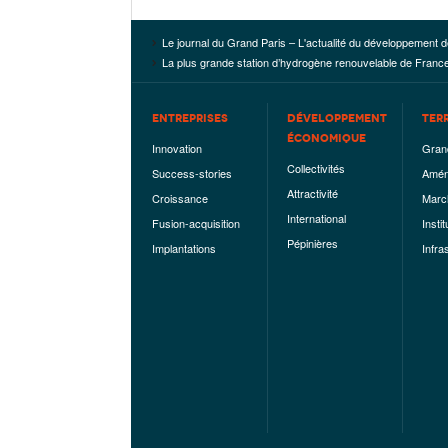
Le journal du Grand Paris – L'actualité du développement d
La plus grande station d’hydrogène renouvelable de France
ENTREPRISES
DÉVELOPPEMENT
TER
ÉCONOMIQUE
Innovation
Gran
Collectivités
Success-stories
Amén
Attractivité
Croissance
Marc
International
Fusion-acquisition
Instit
Pépinières
Implantations
Infra