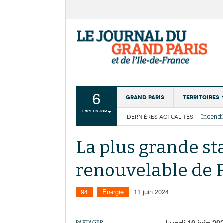
6
Grand Paris
Territoires
EXCLUS JGP
DERNIÈRES ACTUALITÉS
Aménagemen
La Cais
Collectivité
Les cou
La plus grande st
Institutions
renouvelable de F
Services urb
94
Energie
11 juin 2024
Lundi 10 juin 20
PARTAGER