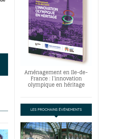
, ABF, ZAC : F. Vauglin détaille sa
- 17
e pour l’urbanisme parisien
es pour
nvier 2026
dres de la tech et de la finance
-
 publie un
 marché de la location de luxe
- 19
didats
us d'articles
Aménagement en Ile-de-
France : l’innovation
olympique en héritage
LES PROCHAINS ÉVÉNEMENTS