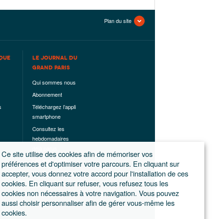
Plan du site
QUE
LE JOURNAL DU
GRAND PARIS
Qui sommes nous
Abonnement
s
Téléchargez l’appli
smartphone
Consultez les
hebdomadaires
déjà parus
Ce site utilise des cookies afin de mémoriser vos
Les hors-séries
préférences et d'optimiser votre parcours. En cliquant sur
accepter, vous donnez votre accord pour l'installation de ces
Mentions légales
cookies. En cliquant sur refuser, vous refusez tous les
Conditions
cookies non nécessaires à votre navigation. Vous pouvez
générales de
aussi choisir personnaliser afin de gérer vous-même les
ventes
cookies.