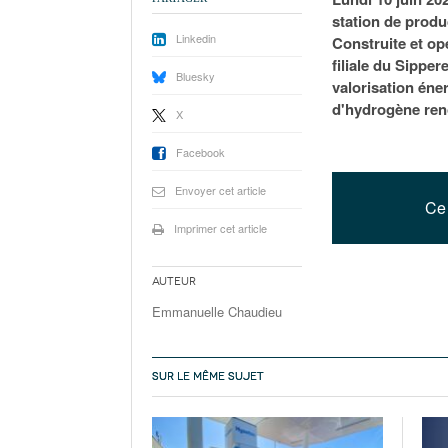
station de produ
Linkedin
Construite et op
filiale du Sipper
Bluesky
valorisation éne
d'hydrogène reno
X
Facebook
Envoyer cet article
Ce 
Imprimer cet article
Auteur
Emmanuelle Chaudieu
SUR LE MÊME SUJET