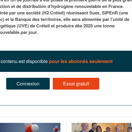
95
À Paris, les cadres de la tech et de la finance
Exclusif – Apex
janvier 2026
ction et de distribution d’hydrogène renouvelable en France.
-
redessinent le marché de la location de luxe
feuille de rout
érée par une société (H2 Créteil) réunissant Suez, SIPEnR (une
16 juillet 2026
juillet 2026
Municipales 2026 : la CCI livre 23 pist
ec) et la Banque des territoires, elle sera alimentée par l’unité de
- 20 ja
relancer l’économie parisienne
rgétique (UVE) de Créteil et produira dès 2025 une tonne
Saint-Agne immobilier inaugure une nouvelle
À Paris, les ca
uvelable par jour.
- 15 juillet 2026
résidence à Torcy
Municipales 2026 : la CCI de l’Essonne
redessinent le
16 juillet 2026
Cahier d’expert à destination des can
Plus d'articles
janvier 2026
Pl
Plus d'articles
contenu est disponible
pour les abonnés seulement
Connexion
Essai gratuit