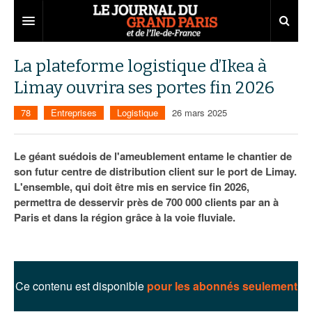
Grand Paris
La plateforme logistique d’Ikea à
Limay ouvrira ses portes fin 2026
Territoires
78
Entreprises
Logistique
26 mars 2025
Entreprises
Aménagement
Départements
Collectivités
Développement économique
Le géant suédois de l'ameublement entame le chantier de
son futur centre de distribution client sur le port de Limay.
Carnet
Institutions
Emploi
75
L'ensemble, qui doit être mis en service fin 2026,
permettra de desservir près de 700 000 clients par an à
Les Assises du Grand Paris
Services urbains
Attractivité
77
Nominations
Paris et dans la région grâce à la voie fluviale.
Le podcast
Innovation
78
Portraits
Éditions précédentes
Transport
91
Agenda
Ecouter les épisodes
Ce contenu est disponible
pour les abonnés seulement
Marchés publics
92
Lire les résumés