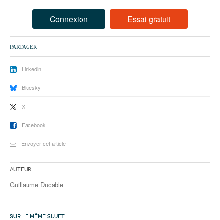
93
Connexion
Essai gratuit
94
95
PARTAGER
Linkedin
Bluesky
X
Facebook
Envoyer cet article
Auteur
Guillaume Ducable
SUR LE MÊME SUJET