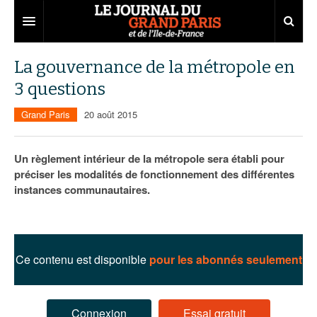
Grand Paris
La gouvernance de la métropole en
3 questions
Territoires
Grand Paris
20 août 2015
Entreprises
Aménagement
Départements
Collectivités
Développement économique
Un règlement intérieur de la métropole sera établi pour
préciser les modalités de fonctionnement des différentes
Carnet
Institutions
Emploi
75
instances communautaires.
Les Assises du Grand Paris
Services urbains
Attractivité
77
Nominations
Le podcast
Innovation
78
Portraits
Éditions précédentes
Ce contenu est disponible
pour les abonnés seulement
Transport
91
Agenda
Ecouter les épisodes
Marchés publics
92
Lire les résumés
Connexion
Essai gratuit