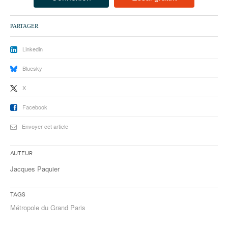
93
94
PARTAGER
95
Linkedin
Bluesky
X
Facebook
Envoyer cet article
Auteur
Jacques Paquier
Tags
Métropole du Grand Paris