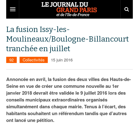
Grand Paris
La fusion Issy-les-
Moulineaux/Boulogne-Billancourt
Territoires
tranchée en juillet
Entreprises
Aménagement
92
Collectivités
15 juin 2016
Départements
Collectivités
Développement économique
Carnet
Institutions
Emploi
75
Annoncée en avril, la fusion des deux villes des Hauts-de-
Seine en vue de créer une commune nouvelle au 1er
Les Assises du Grand Paris
Services urbains
Attractivité
77
Nominations
janvier 2018 devrait être validée le 9 juillet 2016 lors des
conseils municipaux extraordinaires organisés
Le podcast
Innovation
78
Portraits
Éditions précédentes
simultanément dans chaque mairie. Tenus à l’écart, des
habitants souhaitent un référendum tandis que d’autres
Transport
91
Agenda
Ecouter les épisodes
ont lancé une pétition.
Marchés publics
92
Lire les résumés