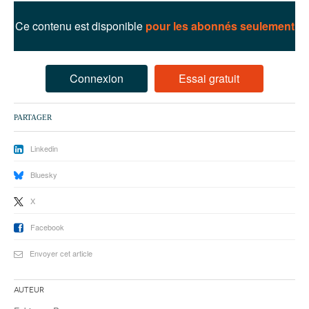
93
Ce contenu est disponible
pour les abonnés seulement
94
95
Connexion
Essai gratuit
PARTAGER
Linkedin
Bluesky
X
Facebook
Envoyer cet article
Auteur