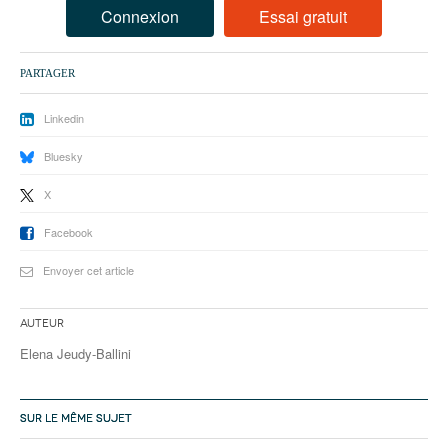
93
Connexion
Essai gratuit
94
PARTAGER
95
Linkedin
Bluesky
X
Facebook
Envoyer cet article
Auteur
Elena Jeudy-Ballini
SUR LE MÊME SUJET