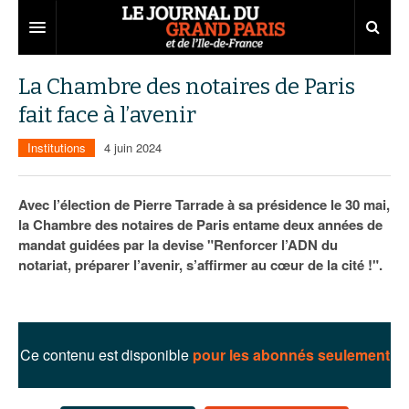
Grand Paris
La Chambre des notaires de Paris
fait face à l’avenir
Territoires
Institutions
4 juin 2024
Entreprises
Aménagement
Départements
Collectivités
Développement économique
Avec l’élection de Pierre Tarrade à sa présidence le 30 mai,
la Chambre des notaires de Paris entame deux années de
Carnet
Institutions
Emploi
75
mandat guidées par la devise "Renforcer l’ADN du
notariat, préparer l’avenir, s’affirmer au cœur de la cité !".
Les Assises du Grand Paris
Services urbains
Attractivité
77
Nominations
Le podcast
Innovation
78
Portraits
Éditions précédentes
Transport
91
Agenda
Ecouter les épisodes
Ce contenu est disponible
pour les abonnés seulement
Marchés publics
92
Lire les résumés